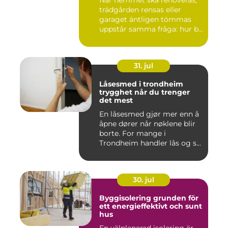
När hemmet ska renoveras,
trädgården rensas eller
garaget äntligen tömmas
uppstår samma fråga: hur b...
31. jul
Låsesmed i trondheim
trygghet når du trenger
det mest
En låsesmed gjør mer enn å
åpne dører når nøklene blir
borte. For mange i
Trondheim handler lås og s...
30. jul
Byggisolering grunden för
ett energieffektivt och sunt
hus