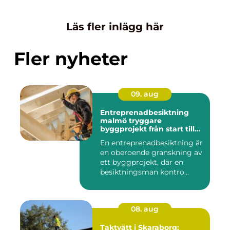
Läs fler inlägg här
Fler nyheter
09. aug
Entreprenadbesiktning
malmö tryggare
byggprojekt från start till
mål
En entreprenadbesiktning är
en oberoende granskning av
ett byggprojekt, där en
besiktningsman kontro...
08. aug
Taktvätt i Skaraborg: