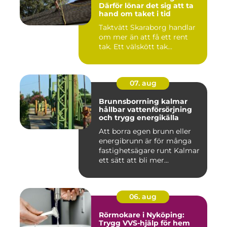
Därför lönar det sig att ta
hand om taket i tid
Taktvätt Skaraborg handlar
om mer än att få ett rent
tak. Ett välskött tak...
07. aug
Brunnsborrning kalmar
hållbar vattenförsörjning
och trygg energikälla
Att borra egen brunn eller
energibrunn är för många
fastighetsägare runt Kalmar
ett sätt att bli mer...
06. aug
Rörmokare i Nyköping:
Trygg VVS-hjälp för hem