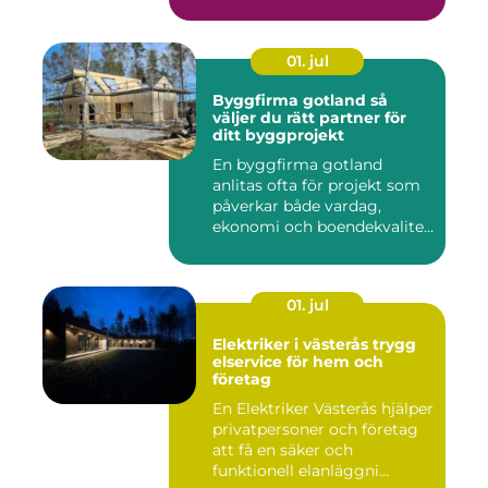
01. jul
Byggfirma gotland så
väljer du rätt partner för
ditt byggprojekt
En byggfirma gotland
anlitas ofta för projekt som
påverkar både vardag,
ekonomi och boendekvalitet
u...
01. jul
Elektriker i västerås trygg
elservice för hem och
företag
En Elektriker Västerås hjälper
privatpersoner och företag
att få en säker och
funktionell elanläggni...