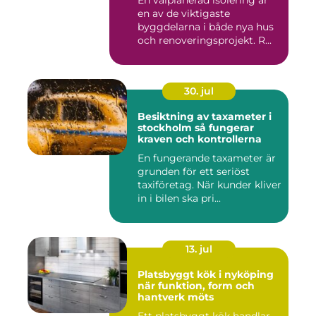
En välplanerad isolering är
en av de viktigaste
byggdelarna i både nya hus
och renoveringsprojekt. R...
30. jul
Besiktning av taxameter i
stockholm så fungerar
kraven och kontrollerna
En fungerande taxameter är
grunden för ett seriöst
taxiföretag. När kunder kliver
in i bilen ska pri...
13. jul
Platsbyggt kök i nyköping
när funktion, form och
hantverk möts