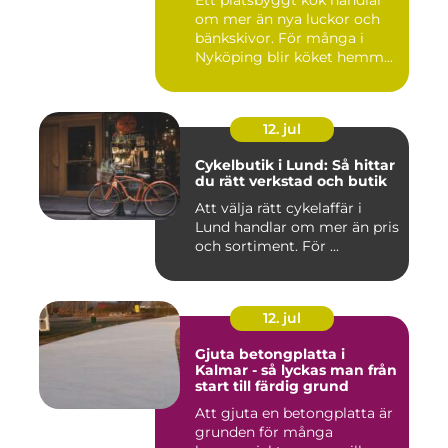
Ett platsbyggt kök handlar
om mer än nya luckor och
bänkskivor. För många i
Nyköping blir köket hemm...
12. jul
Cykelbutik i Lund: Så hittar
du rätt verkstad och butik
Att välja rätt cykelaffär i
Lund handlar om mer än pris
och sortiment. För ...
12. jul
Gjuta betongplatta i
Kalmar - så lyckas man från
start till färdig grund
Att gjuta en betongplatta är
grunden för många