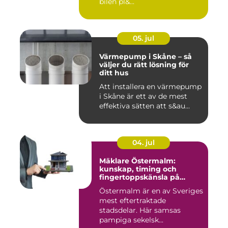
bilen pl&...
05. jul
Värmepump i Skåne – så
väljer du rätt lösning för
ditt hus
Att installera en värmepump
i Skåne är ett av de mest
effektiva sätten att s&au...
04. jul
Mäklare Östermalm:
kunskap, timing och
fingertoppskänsla på
stockholms mest klassiska
Östermalm är en av Sveriges
adress
mest eftertraktade
stadsdelar. Här samsas
pampiga sekelsk...