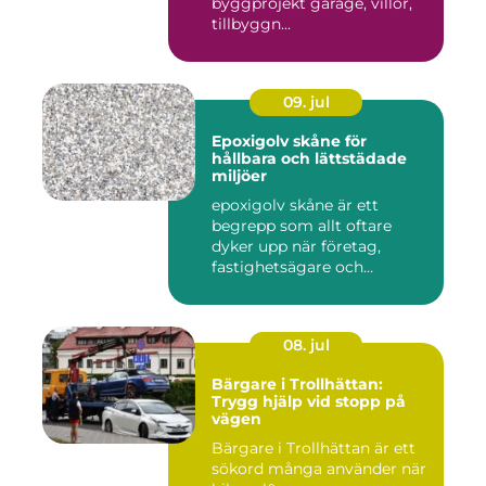
byggprojekt garage, villor,
tillbyggn...
09. jul
Epoxigolv skåne för
hållbara och lättstädade
miljöer
epoxigolv skåne är ett
begrepp som allt oftare
dyker upp när företag,
fastighetsägare och
privatpers...
08. jul
Bärgare i Trollhättan:
Trygg hjälp vid stopp på
vägen
Bärgare i Trollhättan är ett
sökord många använder när