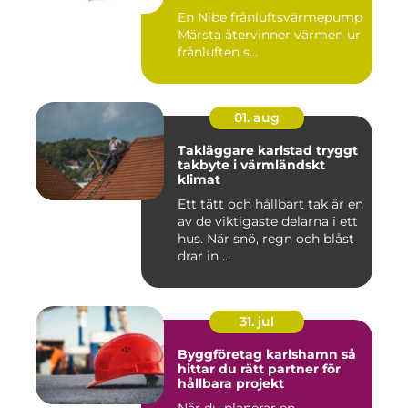
En Nibe frånluftsvärmepump
Märsta återvinner värmen ur
frånluften s...
01. aug
Takläggare karlstad tryggt
takbyte i värmländskt
klimat
Ett tätt och hållbart tak är en
av de viktigaste delarna i ett
hus. När snö, regn och blåst
drar in ...
31. jul
Byggföretag karlshamn så
hittar du rätt partner för
hållbara projekt