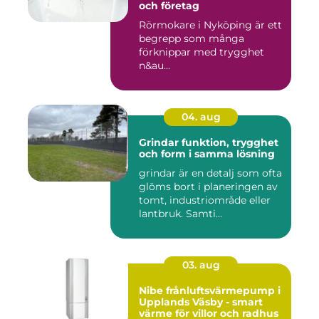
och företag
Rörmokare i Nyköping är ett
begrepp som många
förknippar med trygghet
n&au...
04. aug
Grindar funktion, trygghet
och form i samma lösning
grindar är en detalj som ofta
glöms bort i planeringen av
tomt, industriområde eller
lantbruk. Samti...
03. aug
Nibe frånluftsvärmepump i
Upplands Väsby - smart
värme för villor och radhus