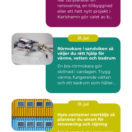
När du planerar en
renovering, en tillbyggnad
eller ett helt nytt projekt i
Karlshamn gör valet av b...
31. jul
Rörmokare i sandviken så
väljer du rätt hjälp för
värme, vatten och badrum
En bra rörmokare gör
skillnad i vardagen. Trygg
värme, fungerande vatten
och ett badrum som håller
t...
31. jul
Hyra container norrtälje så
planerar du smart för
renovering och röjning