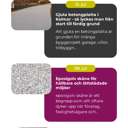
12. jul
Gjuta betongplatta i
Kalmar - så lyckas man från
start till färdig grund
Att gjuta en betongplatta är
grunden för många
byggprojekt garage, villor,
tillbyggn...
09. jul
Epoxigolv skåne för
hållbara och lättstädade
miljöer
epoxigolv skåne är ett
begrepp som allt oftare
dyker upp när företag,
fastighetsägare och
privatpers...