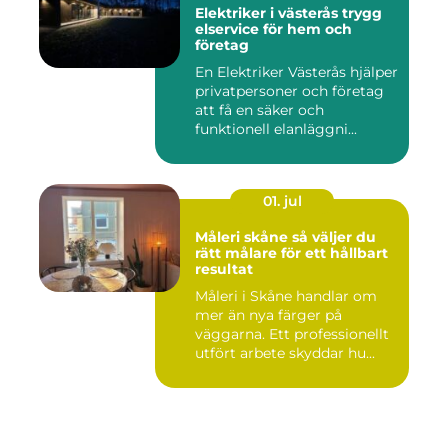
Elektriker i västerås trygg
elservice för hem och
företag
En Elektriker Västerås hjälper
privatpersoner och företag
att få en säker och
funktionell elanläggni...
01. jul
Måleri skåne så väljer du
rätt målare för ett hållbart
resultat
Måleri i Skåne handlar om
mer än nya färger på
väggarna. Ett professionellt
utfört arbete skyddar hu...