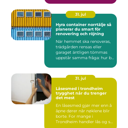
31. jul
Hyra container norrtälje så
planerar du smart för
renovering och röjning
När hemmet ska renoveras,
trädgården rensas eller
garaget äntligen tömmas
uppstår samma fråga: hur b...
31. jul
Låsesmed i trondheim
trygghet når du trenger
det mest
En låsesmed gjør mer enn å
åpne dører når nøklene blir
borte. For mange i
Trondheim handler lås og s...