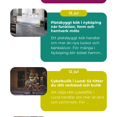
13. jul
Platsbyggt kök i nyköping
när funktion, form och
hantverk möts
Ett platsbyggt kök handlar
om mer än nya luckor och
bänkskivor. För många i
Nyköping blir köket hemm...
12. jul
Cykelbutik i Lund: Så hittar
du rätt verkstad och butik
Att välja rätt cykelaffär i
Lund handlar om mer än pris
och sortiment. För ...