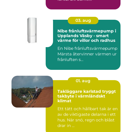
03. aug
Nibe frånluftsvärmepump i
Upplands Väsby - smart
värme för villor och radhus
En Nibe frånluftsvärmepump
Märsta återvinner värmen ur
frånluften s...
01. aug
Takläggare karlstad tryggt
takbyte i värmländskt
klimat
Ett tätt och hållbart tak är en
av de viktigaste delarna i ett
hus. När snö, regn och blåst
drar in ...