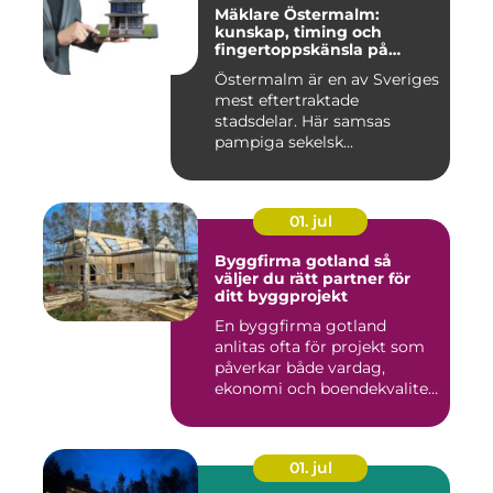
Mäklare Östermalm:
kunskap, timing och
fingertoppskänsla på
stockholms mest klassiska
Östermalm är en av Sveriges
adress
mest eftertraktade
stadsdelar. Här samsas
pampiga sekelsk...
01. jul
Byggfirma gotland så
väljer du rätt partner för
ditt byggprojekt
En byggfirma gotland
anlitas ofta för projekt som
påverkar både vardag,
ekonomi och boendekvalitet
u...
01. jul