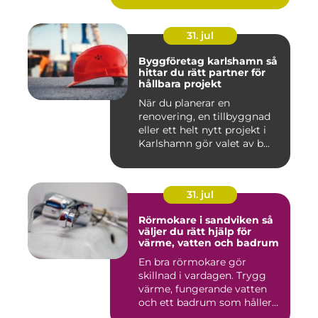
31. jul
Byggföretag karlshamn så
hittar du rätt partner för
hållbara projekt
När du planerar en
renovering, en tillbyggnad
eller ett helt nytt projekt i
Karlshamn gör valet av b...
31. jul
Rörmokare i sandviken så
väljer du rätt hjälp för
värme, vatten och badrum
En bra rörmokare gör
skillnad i vardagen. Trygg
värme, fungerande vatten
och ett badrum som håller
t...