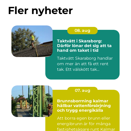
Fler nyheter
08. aug
Taktvätt i Skaraborg:
Därför lönar det sig att ta
hand om taket i tid
Taktvätt Skaraborg handlar
om mer än att få ett rent
tak. Ett välskött tak...
07. aug
Brunnsborrning kalmar
hållbar vattenförsörjning
och trygg energikälla
Att borra egen brunn eller
energibrunn är för många
fastighetsägare runt Kalmar