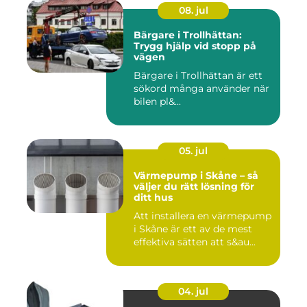
08. jul
Bärgare i Trollhättan:
Trygg hjälp vid stopp på
vägen
Bärgare i Trollhättan är ett
sökord många använder när
bilen pl&...
05. jul
Värmepump i Skåne – så
väljer du rätt lösning för
ditt hus
Att installera en värmepump
i Skåne är ett av de mest
effektiva sätten att s&au...
04. jul