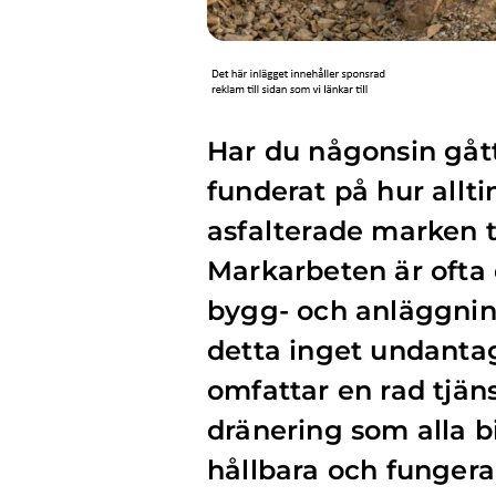
Har du någonsin gått
funderat på hur all
asfalterade marken t
Markarbeten är ofta 
bygg- och anläggning
detta inget undanta
omfattar en rad tjän
dränering som alla bi
hållbara och funger