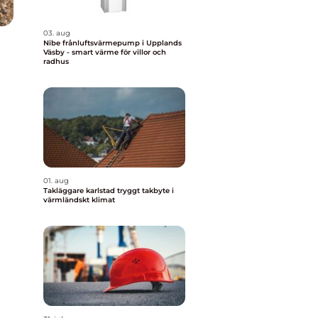
03. aug
Nibe frånluftsvärmepump i Upplands
Väsby - smart värme för villor och
radhus
01. aug
Takläggare karlstad tryggt takbyte i
värmländskt klimat