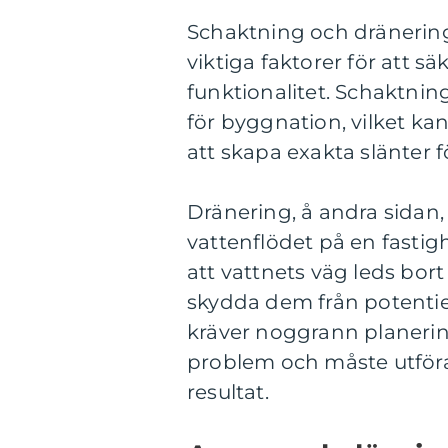
Schaktning och dränerin
viktiga faktorer för att s
funktionalitet. Schaktni
för byggnation, vilket kan 
att skapa exakta slänter f
Dränering, å andra sidan,
vattenflödet på en fastigh
att vattnets väg leds bor
skydda dem från potentie
kräver noggrann planering
problem och måste utföra
resultat.