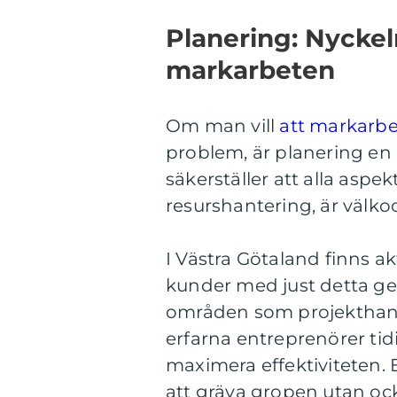
Planering: Nyckel
markarbeten
Om man vill
att markarbe
problem, är planering en
säkerställer att alla aspekt
resurshantering, är välko
I Västra Götaland finns ak
kunder med just detta ge
områden som projekthant
erfarna entreprenörer ti
maximera effektiviteten.
att gräva gropen utan oc