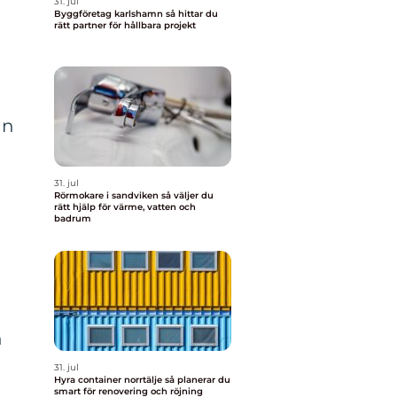
31. jul
Byggföretag karlshamn så hittar du
rätt partner för hållbara projekt
an
31. jul
Rörmokare i sandviken så väljer du
rätt hjälp för värme, vatten och
badrum
h
31. jul
Hyra container norrtälje så planerar du
smart för renovering och röjning