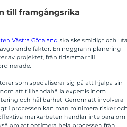
n till framgångsrika
ten Västra Götaland
ska ske smidigt och ut
 avgörande faktor. En noggrann planering
er av projektet, från tidsramar till
ordinerade.
törer som specialiserar sig på att hjälpa sin
nom att tillhandahålla expertis inom
ering och hållbarhet. Genom att involvera
digt i processen kan man minimera risker oc
 Effektiva markarbeten handlar inte bara om
kså om att optimera hela processen från