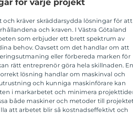
ar för varje projekt
t och kräver skräddarsydda lösningar för att
örhållandena och kraven. I Västra Götaland
beten som erbjuder ett brett spektrum av
 dina behov. Oavsett om det handlar om att
eringsutmaning eller förbereda marken för
an rätt entreprenör göra hela skillnaden. E
a korrekt lösning handlar om maskinval och
 utrustning och kunniga maskinförare kan
eten i markarbetet och minimera projekttide
sa både maskiner och metoder till projekte
lla att arbetet blir så kostnadseffektivt och