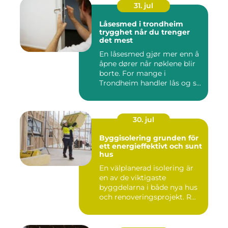
31. jul
Låsesmed i trondheim
trygghet når du trenger
det mest
En låsesmed gjør mer enn å
åpne dører når nøklene blir
borte. For mange i
Trondheim handler lås og s...
30. jul
Byggisolering grunden för
ett energieffektivt och sunt
hus
En välplanerad isolering är
en av de viktigaste
byggdelarna i både nya hus
och renoveringsprojekt. R...