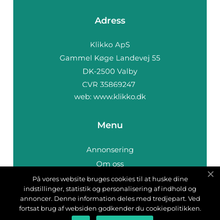
Adress
web:
www.klikko.dk
Menu
Annonsering
Om oss
Cookies
På vores website bruges cookies til at huske dine
indstillinger, statistik og personalisering af indhold og
Kontakta oss
annoncer. Denne information deles med tredjepart. Ved
Sitemap
fortsat brug af websiden godkender du cookiepolitikken.