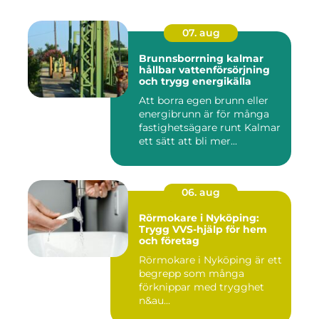
07. aug
Brunnsborrning kalmar
hållbar vattenförsörjning
och trygg energikälla
Att borra egen brunn eller
energibrunn är för många
fastighetsägare runt Kalmar
ett sätt att bli mer...
06. aug
Rörmokare i Nyköping:
Trygg VVS-hjälp för hem
och företag
Rörmokare i Nyköping är ett
begrepp som många
förknippar med trygghet
n&au...