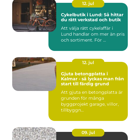
12. jul
Cykelbutik i Lund: Så hittar
du rätt verkstad och butik
Att välja rätt cykelaffär i
Lund handlar om mer än pris
och sortiment. För ...
12. jul
Gjuta betongplatta i
Kalmar - så lyckas man från
start till färdig grund
Att gjuta en betongplatta är
grunden för många
byggprojekt garage, villor,
tillbyggn...
09. jul