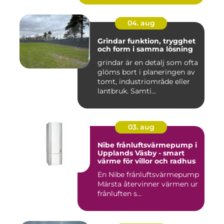
04. aug
Grindar funktion, trygghet
och form i samma lösning
grindar är en detalj som ofta
glöms bort i planeringen av
tomt, industriområde eller
lantbruk. Samti...
03. aug
Nibe frånluftsvärmepump i
Upplands Väsby - smart
värme för villor och radhus
En Nibe frånluftsvärmepump
Märsta återvinner värmen ur
frånluften s...