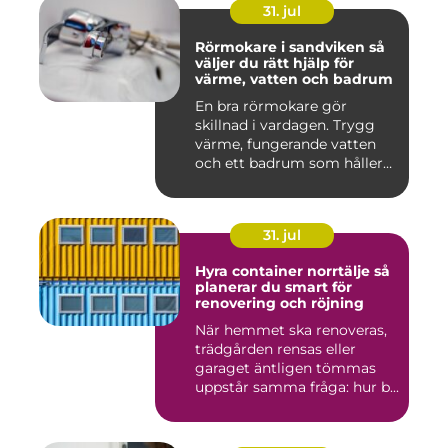
31. jul
Rörmokare i sandviken så
väljer du rätt hjälp för
värme, vatten och badrum
En bra rörmokare gör
skillnad i vardagen. Trygg
värme, fungerande vatten
och ett badrum som håller
t...
31. jul
Hyra container norrtälje så
planerar du smart för
renovering och röjning
När hemmet ska renoveras,
trädgården rensas eller
garaget äntligen tömmas
uppstår samma fråga: hur b...