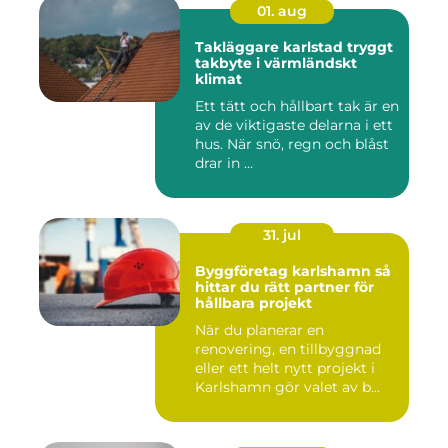
01. aug
Takläggare karlstad tryggt
takbyte i värmländskt
klimat
Ett tätt och hållbart tak är en
av de viktigaste delarna i ett
hus. När snö, regn och blåst
drar in ...
31. jul
Byggföretag karlshamn så
hittar du rätt partner för
hållbara projekt
När du planerar en
renovering, en tillbyggnad
eller ett helt nytt projekt i
Karlshamn gör valet av b...