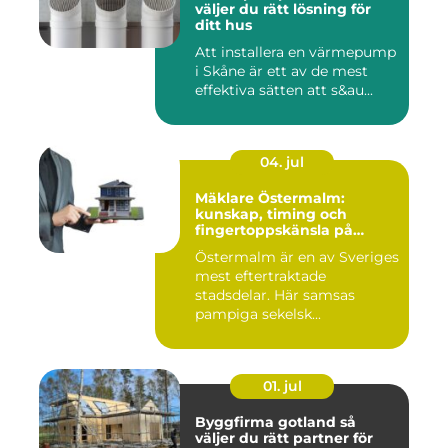
väljer du rätt lösning för
ditt hus
Att installera en värmepump
i Skåne är ett av de mest
effektiva sätten att s&au...
04. jul
Mäklare Östermalm:
kunskap, timing och
fingertoppskänsla på
stockholms mest klassiska
Östermalm är en av Sveriges
adress
mest eftertraktade
stadsdelar. Här samsas
pampiga sekelsk...
01. jul
Byggfirma gotland så
väljer du rätt partner för