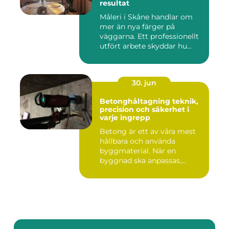
resultat
Måleri i Skåne handlar om
mer än nya färger på
väggarna. Ett professionellt
utfört arbete skyddar hu...
30. jun
Betonghåltagning teknik,
precision och säkerhet i
varje ingrepp
Betong är ett av våra mest
hållbara och använda
byggmaterial. När en
byggnad ska anpassas,
renoveras...