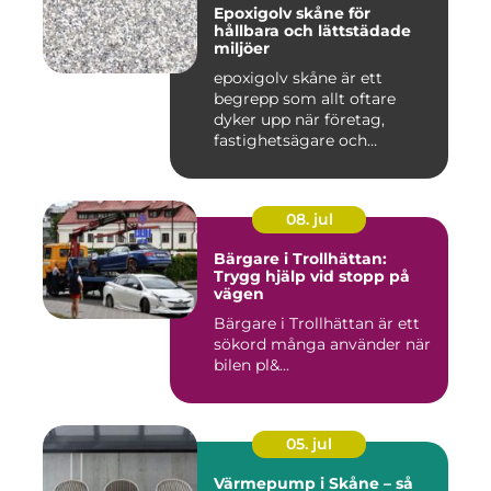
Epoxigolv skåne för
hållbara och lättstädade
miljöer
epoxigolv skåne är ett
begrepp som allt oftare
dyker upp när företag,
fastighetsägare och
privatpers...
08. jul
Bärgare i Trollhättan:
Trygg hjälp vid stopp på
vägen
Bärgare i Trollhättan är ett
sökord många använder när
bilen pl&...
05. jul
Värmepump i Skåne – så