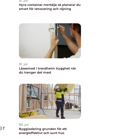
31. jul
Hyra container norrtälje så planerar du
smart för renovering och röjning
31. jul
Låsesmed i trondheim trygghet når
du trenger det mest
30. jul
er
Byggisolering grunden för ett
energieffektivt och sunt hus