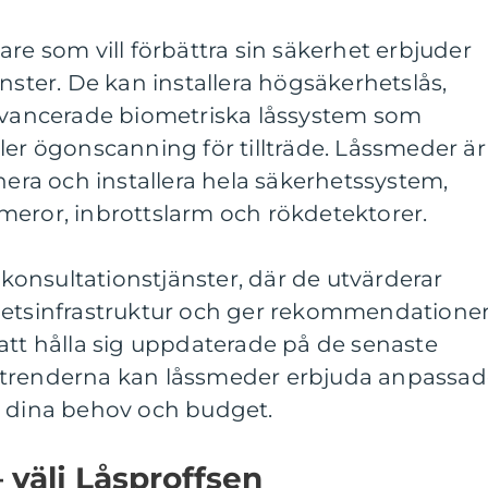
are som vill förbättra sin säkerhet erbjuder
nster. De kan installera högsäkerhetslås,
 avancerade biometriska låssystem som
ler ögonscanning för tillträde. Låssmeder är
nera och installera hela säkerhetssystem,
meror, inbrottslarm och rökdetektorer.
onsultationstjänster, där de utvärderar
hetsinfrastruktur och ger rekommendatione
att hålla sig uppdaterade på de senaste
strenderna kan låssmeder erbjuda anpassad
t dina behov och budget.
– välj Låsproffsen