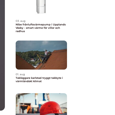
03. aug
Nibe frånluftsvärmepump i Upplands
Väsby - smart värme för villor och
radhus
01. aug
Takläggare karlstad tryggt takbyte i
värmländskt klimat