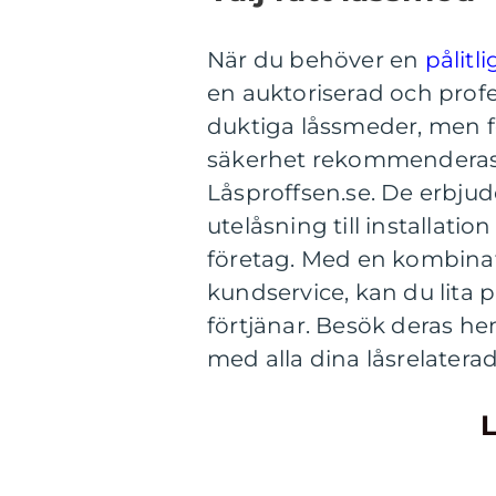
När du behöver en
pålitl
en auktoriserad och profe
duktiga låssmeder, men f
säkerhet rekommenderas 
Låsproffsen.se. De erbjude
utelåsning till installat
företag. Med en kombinat
kundservice, kan du lita 
förtjänar. Besök deras he
med alla dina låsrelatera
L