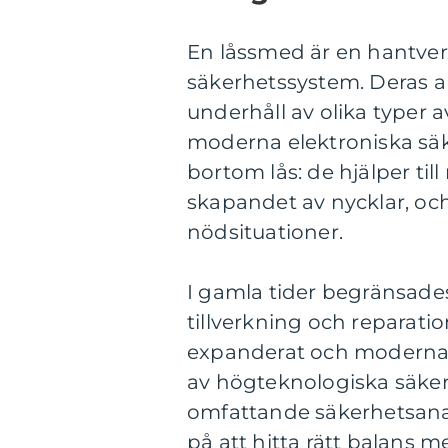
En låssmed är en hantverk
säkerhetssystem. Deras ar
underhåll av olika typer av
moderna elektroniska säk
bortom lås: de hjälper ti
skapandet av nycklar, och
nödsituationer.
I gamla tider begränsade
tillverkning och reparatio
expanderat och moderna l
av högteknologiska säkerh
omfattande säkerhetsanal
på att hitta rätt balans m