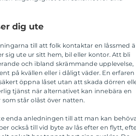
er dig ute
ningarna till att folk kontaktar en låssmed ä
sig ute ur sitt hem, bil eller kontor. Att bli
trerande och ibland skrämmande upplevelse,
nt på kvällen eller i dåligt väder. En erfaren
äkert öppna låset utan att skada dörren ell
rlig tjänst när alternativet kan innebära en
r som står olåst över natten.
inte enda anledningen till att man kan behöv
r också till vid byte av lås efter en flytt, eft