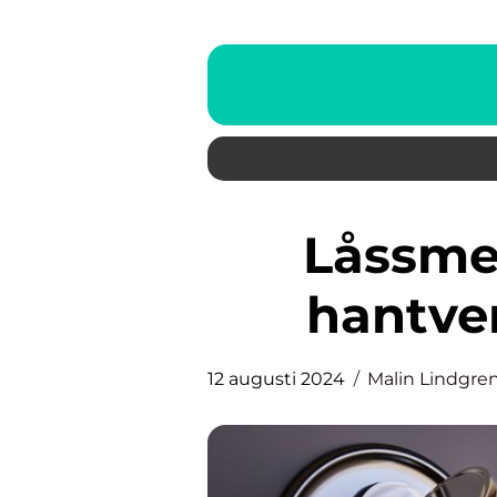
Låssmed – en oersättlig
hantve
12 augusti 2024
Malin Lindgre