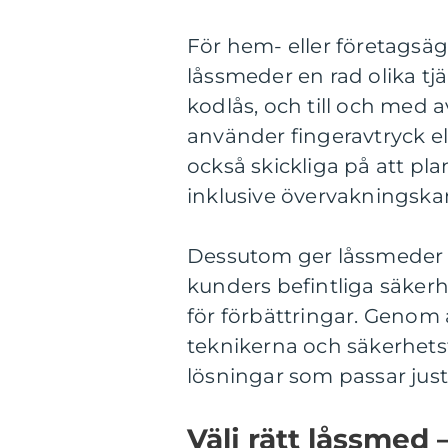
För hem- eller företagsäg
låssmeder en rad olika tjä
kodlås, och till och med
använder fingeravtryck el
också skickliga på att pla
inklusive övervakningska
Dessutom ger låssmeder k
kunders befintliga säker
för förbättringar. Genom 
teknikerna och säkerhet
lösningar som passar jus
Välj rätt låssmed 