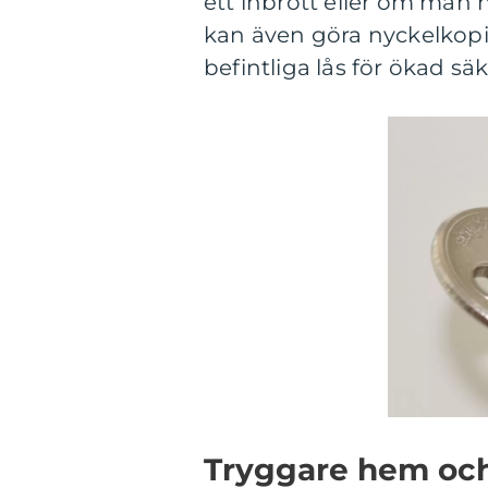
ett inbrott eller om man h
kan även göra nyckelkopi
befintliga lås för ökad sä
Tryggare hem och