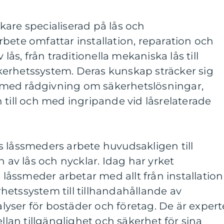
are specialiserad på lås och
bete omfattar installation, reparation och
 lås, från traditionella mekaniska lås till
erhetssystem. Deras kunskap sträcker sig
ll med rådgivning om säkerhetslösningar,
 till och med ingripande vid låsrelaterade
s låssmeders arbete huvudsakligen till
n av lås och nycklar. Idag har yrket
åssmeder arbetar med allt från installation
etssystem till tillhandahållande av
yser för bostäder och företag. De är expert
ellan tillgänglighet och säkerhet för sina