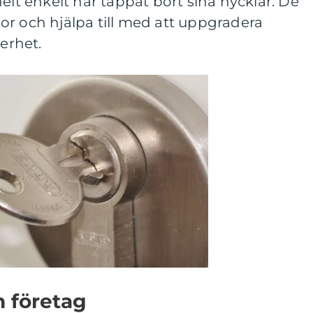
elt enkelt har tappat bort sina nycklar. De
or och hjälpa till med att uppgradera
kerhet.
 företag