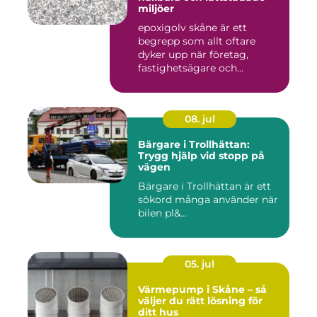
miljöer
epoxigolv skåne är ett
begrepp som allt oftare
dyker upp när företag,
fastighetsägare och
privatpers...
08. jul
Bärgare i Trollhättan:
Trygg hjälp vid stopp på
vägen
Bärgare i Trollhättan är ett
sökord många använder när
bilen pl&...
05. jul
Värmepump i Skåne – så
väljer du rätt lösning för
ditt hus