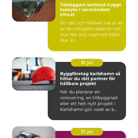
Takläggare karlstad tryggt
takbyte i värmländskt
klimat
Ett tätt och hållbart tak är en
av de viktigaste delarna i ett
hus. När snö, regn och blåst
drar in ...
31. jul
Byggföretag karlshamn så
hittar du rätt partner för
hållbara projekt
När du planerar en
renovering, en tillbyggnad
eller ett helt nytt projekt i
Karlshamn gör valet av b...
31. jul