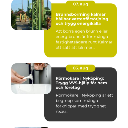
07. aug
Brunnsborrning kalmar
hållbar vattenförsörjning
och trygg energikälla
Att borra egen brunn eller
energibrunn är för många
fastighetsägare runt Kalmar
ett sätt att bli mer...
06. aug
Rörmokare i Nyköping:
Trygg VVS-hjälp för hem
och företag
Rörmokare i Nyköping är ett
begrepp som många
förknippar med trygghet
n&au...