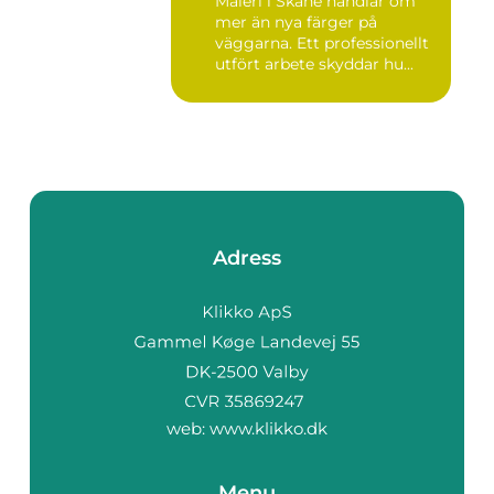
Måleri i Skåne handlar om
mer än nya färger på
väggarna. Ett professionellt
utfört arbete skyddar hu...
Adress
web:
www.klikko.dk
Menu