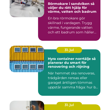
Rörmokare i sandviken så
väljer du rätt hjälp för
värme, vatten och badrum
En bra rörmokare gör
skillnad i vardagen. Trygg
värme, fungerande vatten
och ett badrum som håller
t...
31. jul
Hyra container norrtälje så
planerar du smart för
renovering och röjning
När hemmet ska renoveras,
trädgården rensas eller
garaget äntligen tömmas
uppstår samma fråga: hur b...
31. jul