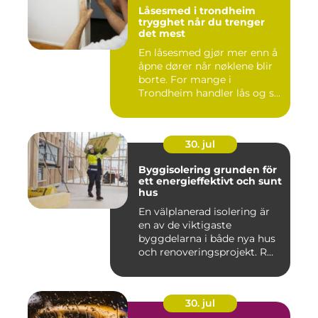
Låsesmed i trondheim
trygghet når du trenger
det mest
En låsesmed gjør mer enn å
åpne dører når nøklene blir
borte. For mange i
Trondheim handler lås og s...
30. jul
Byggisolering grunden för
ett energieffektivt och sunt
hus
En välplanerad isolering är
en av de viktigaste
byggdelarna i både nya hus
och renoveringsprojekt. R...
30. jul