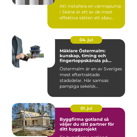
Att installera en värmepump
i Skåne är ett av de mest
effektiva sätten att s&au...
04. jul
Mäklare Östermalm:
kunskap, timing och
fingertoppskänsla på
stockholms mest klassiska
Östermalm är en av Sveriges
adress
mest eftertraktade
stadsdelar. Här samsas
pampiga sekelsk...
01. jul
Byggfirma gotland så
väljer du rätt partner för
ditt byggprojekt