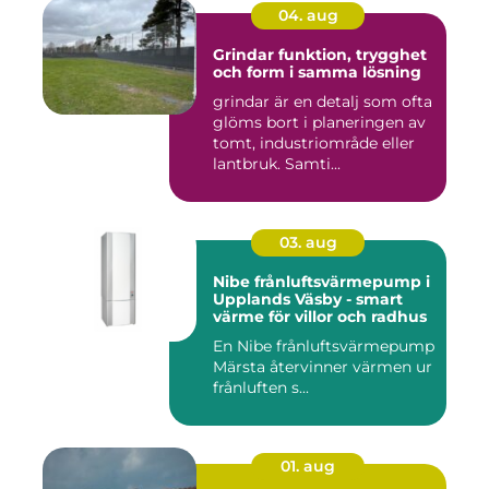
04. aug
Grindar funktion, trygghet
och form i samma lösning
grindar är en detalj som ofta
glöms bort i planeringen av
tomt, industriområde eller
lantbruk. Samti...
03. aug
Nibe frånluftsvärmepump i
Upplands Väsby - smart
värme för villor och radhus
En Nibe frånluftsvärmepump
Märsta återvinner värmen ur
frånluften s...
01. aug