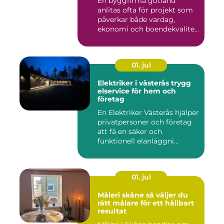
En byggfirma gotland
anlitas ofta för projekt som
påverkar både vardag,
ekonomi och boendekvalitet
u...
01. jul
Elektriker i västerås trygg
elservice för hem och
företag
En Elektriker Västerås hjälper
privatpersoner och företag
att få en säker och
funktionell elanläggni...
01. jul
Måleri skåne så väljer du
rätt målare för ett hållbart
resultat