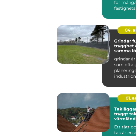
för mång
fastighets
Kalmar ett
mer...
04. 
Grindar funktion,
trygghet 
samma lö
grindar är
som ofta 
planering
industriom
lantbruk. S
01. 
Takläggar
tryggt tak
värmländs
Ett tätt o
tak är en 