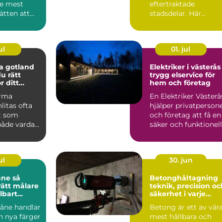
de mest
eftertraktade
sätten att
stadsdelar. Här
samsas pampiga
sekelsk...
ul
01. jul
a gotland
Elektriker i västerås
du rätt
trygg elservice för
r ditt
hem och företag
ekt
irma
En Elektriker Västerå
litas ofta
hjälper privatperson
kt som
och företag att få en
både vardag,
säker och funktionell
och
elanläggni...
itet u...
ul
30. jun
e så
Betonghåltagning
rätt målare
teknik, precision oc
llbart
säkerhet i varje
ingrepp
kåne handlar
Betong är ett av vår
 nya färger
mest hållbara och