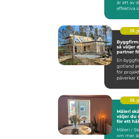
är ett av 
effektiva 
s&au...
01. j
Byggfirm
så väljer 
partner fö
byggproj
En byggf
gotland an
för proje
påverkar 
ekonomi 
boendekval
01. j
Måleri skån
väljer du 
för ett hå
resultat
Måleri i S
om mer än