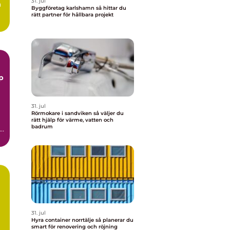
31. jul
a
Byggföretag karlshamn så hittar du
rätt partner för hållbara projekt
p
31. jul
Rörmokare i sandviken så väljer du
rätt hjälp för värme, vatten och
badrum
31. jul
Hyra container norrtälje så planerar du
smart för renovering och röjning