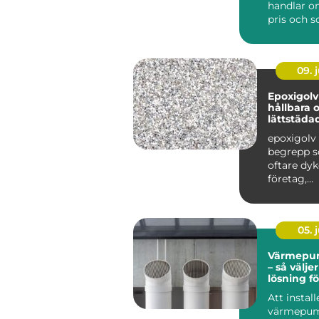
handlar o
pris och s
För ...
09. j
Epoxigolv
hållbara 
lättstäda
epoxigolv 
begrepp s
oftare dyk
företag,
fastighet
privatpers.
05. j
Värmepum
– så välje
lösning fö
Att install
värmepum