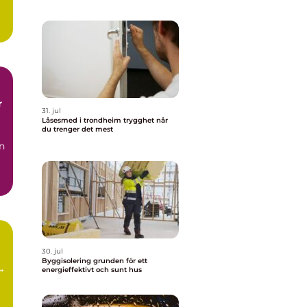
31. jul
Låsesmed i trondheim trygghet når
du trenger det mest
n
a:
30. jul
Byggisolering grunden för ett
energieffektivt och sunt hus