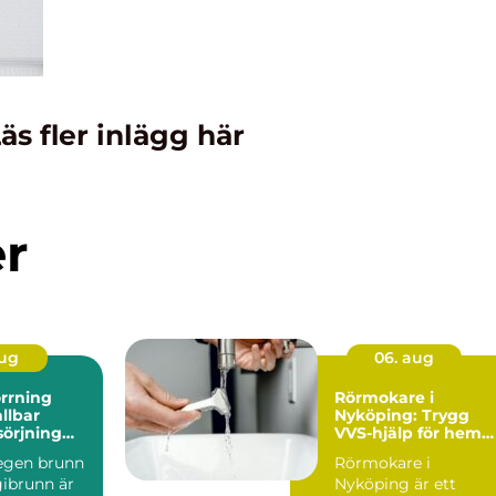
äs fler inlägg här
er
aug
06. aug
rrning
Rörmokare i
Nyköping: Trygg
sörjning
VVS-hjälp för hem
och företag
 egen brunn
Rörmokare i
la
gibrunn är
Nyköping är ett