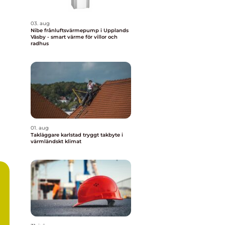
03. aug
Nibe frånluftsvärmepump i Upplands
Väsby - smart värme för villor och
radhus
01. aug
Takläggare karlstad tryggt takbyte i
värmländskt klimat