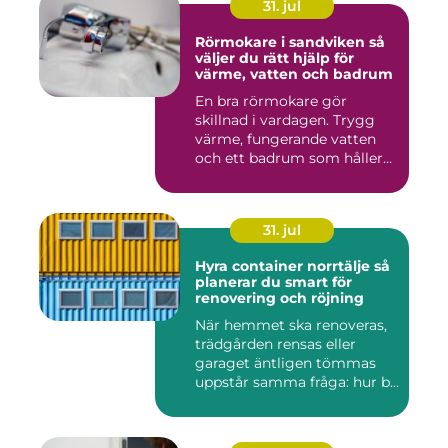
31. jul
Rörmokare i sandviken så
väljer du rätt hjälp för
värme, vatten och badrum
En bra rörmokare gör
skillnad i vardagen. Trygg
värme, fungerande vatten
och ett badrum som håller
t...
31. jul
Hyra container norrtälje så
planerar du smart för
renovering och röjning
När hemmet ska renoveras,
trädgården rensas eller
garaget äntligen tömmas
uppstår samma fråga: hur b...