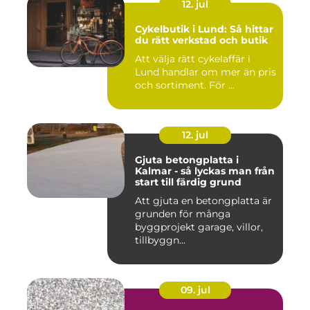
12. jul
Cykelbutik i Lund: Så hittar
du rätt verkstad och butik
Att välja rätt cykelaffär i
Lund handlar om mer än pris
och sortiment. För ...
12. jul
Gjuta betongplatta i
Kalmar - så lyckas man från
start till färdig grund
Att gjuta en betongplatta är
grunden för många
byggprojekt garage, villor,
tillbyggn...
09. jul