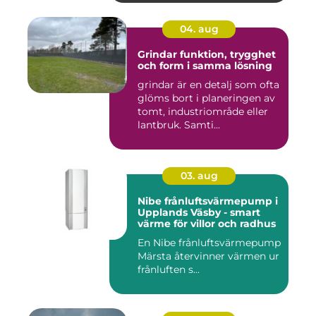
04. aug
Grindar funktion, trygghet
och form i samma lösning
grindar är en detalj som ofta
glöms bort i planeringen av
tomt, industriområde eller
lantbruk. Samti...
03. aug
Nibe frånluftsvärmepump i
Upplands Väsby - smart
värme för villor och radhus
En Nibe frånluftsvärmepump
Märsta återvinner värmen ur
frånluften s...