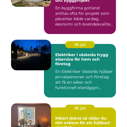
ditt byggprojekt
En byggfirma gotland
anlitas ofta för projekt som
påverkar både vardag,
ekonomi och boendekvalitet
u...
01. jul
Elektriker i västerås trygg
elservice för hem och
företag
En Elektriker Västerås hjälper
privatpersoner och företag
att få en säker och
funktionell elanläggni...
01. jul
Måleri skåne så väljer du
rätt målare för ett hållbart