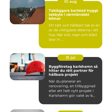
01. aug
Takläggare karlstad tryggt
takbyte i värmländskt
klimat
Ett tätt och hållbart tak är en
av de viktigaste delarna i ett
hus. När snö, regn och blåst
drar in ...
31. jul
Byggföretag karlshamn så
hittar du rätt partner för
hållbara projekt
När du planerar en
renovering, en tillbyggnad
eller ett helt nytt projekt i
Karlshamn gör valet av b...