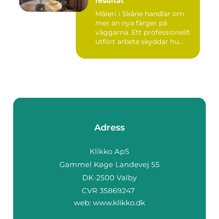
resultat
Måleri i Skåne handlar om
mer än nya färger på
väggarna. Ett professionellt
utfört arbete skyddar hu...
Adress
web:
www.klikko.dk