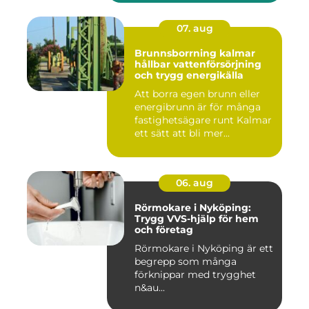
07. aug
Brunnsborrning kalmar
hållbar vattenförsörjning
och trygg energikälla
Att borra egen brunn eller
energibrunn är för många
fastighetsägare runt Kalmar
ett sätt att bli mer...
06. aug
Rörmokare i Nyköping:
Trygg VVS-hjälp för hem
och företag
Rörmokare i Nyköping är ett
begrepp som många
förknippar med trygghet
n&au...