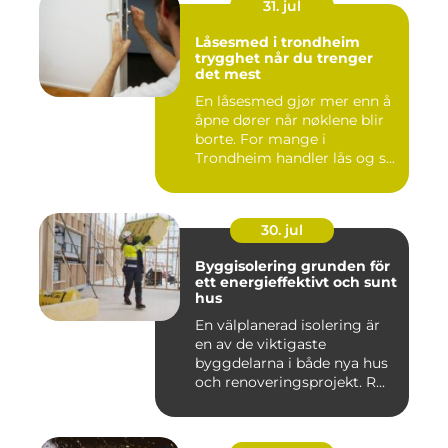
31. jul
Låsesmed i trondheim
trygghet når du trenger
det mest
En låsesmed gjør mer enn å
åpne dører når nøklene blir
borte. For mange i
Trondheim handler lås og s...
30. jul
Byggisolering grunden för
ett energieffektivt och sunt
hus
En välplanerad isolering är
en av de viktigaste
byggdelarna i både nya hus
och renoveringsprojekt. R...