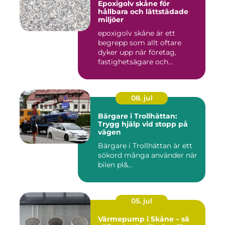
Epoxigolv skåne för
hållbara och lättstädade
miljöer
epoxigolv skåne är ett
begrepp som allt oftare
dyker upp när företag,
fastighetsägare och
privatpers...
08. jul
Bärgare i Trollhättan:
Trygg hjälp vid stopp på
vägen
Bärgare i Trollhättan är ett
sökord många använder när
bilen pl&...
05. jul
Värmepump i Skåne – så