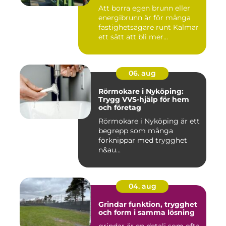
Att borra egen brunn eller
energibrunn är för många
fastighetsägare runt Kalmar
ett sätt att bli mer...
06. aug
Rörmokare i Nyköping:
Trygg VVS-hjälp för hem
och företag
Rörmokare i Nyköping är ett
begrepp som många
förknippar med trygghet
n&au...
04. aug
Grindar funktion, trygghet
och form i samma lösning
grindar är en detalj som ofta