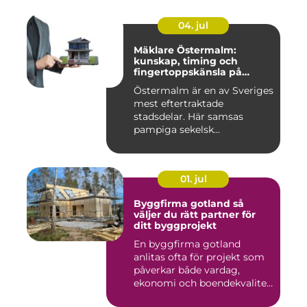
04. jul
Mäklare Östermalm:
kunskap, timing och
fingertoppskänsla på
stockholms mest klassiska
Östermalm är en av Sveriges
adress
mest eftertraktade
stadsdelar. Här samsas
pampiga sekelsk...
01. jul
Byggfirma gotland så
väljer du rätt partner för
ditt byggprojekt
En byggfirma gotland
anlitas ofta för projekt som
påverkar både vardag,
ekonomi och boendekvalitet
u...