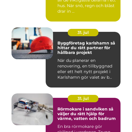
hus. När snö, regn och blåst
drar in ...
31. jul
Byggföretag karlshamn så
hittar du rätt partner för
hållbara projekt
När du planerar en
renovering, en tillbyggnad
eller ett helt nytt projekt i
Karlshamn gör valet av b...
31. jul
Rörmokare i sandviken så
väljer du rätt hjälp för
värme, vatten och badrum
En bra rörmokare gör
skillnad i vardagen. Trygg