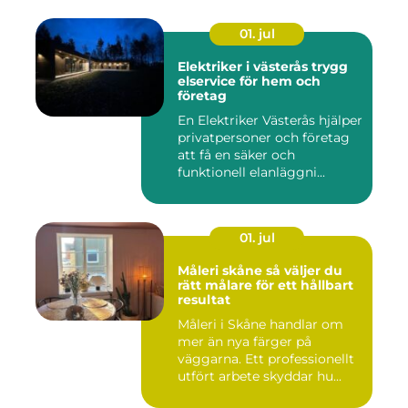
01. jul
Elektriker i västerås trygg
elservice för hem och
företag
En Elektriker Västerås hjälper
privatpersoner och företag
att få en säker och
funktionell elanläggni...
01. jul
Måleri skåne så väljer du
rätt målare för ett hållbart
resultat
Måleri i Skåne handlar om
mer än nya färger på
väggarna. Ett professionellt
utfört arbete skyddar hu...