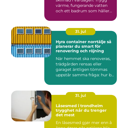
värme, fungerande vatten
och ett badrum som håller
t...
31. jul
Hyra container norrtälje så
planerar du smart för
renovering och röjning
När hemmet ska renoveras,
trädgården rensas eller
garaget äntligen tömmas
uppstår samma fråga: hur b...
31. jul
Låsesmed i trondheim
trygghet når du trenger
det mest
En låsesmed gjør mer enn å
åpne dører når nøklene blir