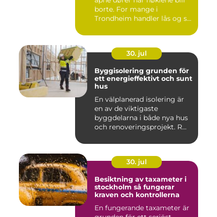
borte. For mange i
Trondheim handler lås og s...
30. jul
Byggisolering grunden för
ett energieffektivt och sunt
hus
En välplanerad isolering är
en av de viktigaste
byggdelarna i både nya hus
och renoveringsprojekt. R...
30. jul
Besiktning av taxameter i
stockholm så fungerar
kraven och kontrollerna
En fungerande taxameter är
grunden för ett seriöst