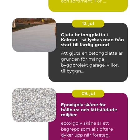
och sortiment. För ...
12. jul
Gjuta betongplatta i
Kalmar - så lyckas man från
start till färdig grund
Att gjuta en betongplatta är
grunden för många
byggprojekt garage, villor,
tillbyggn...
09. jul
Epoxigolv skåne för
hållbara och lättstädade
miljöer
epoxigolv skåne är ett
begrepp som allt oftare
dyker upp när företag,