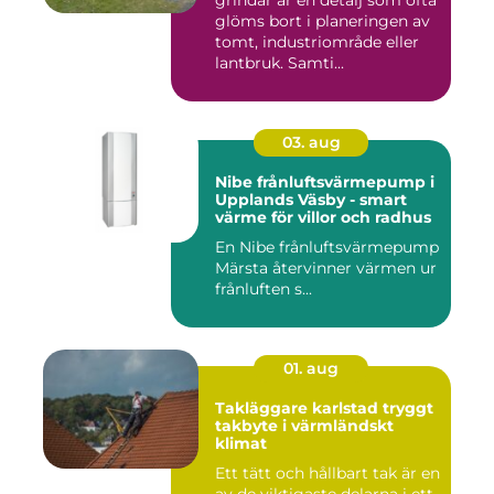
glöms bort i planeringen av
tomt, industriområde eller
lantbruk. Samti...
03. aug
Nibe frånluftsvärmepump i
Upplands Väsby - smart
värme för villor och radhus
En Nibe frånluftsvärmepump
Märsta återvinner värmen ur
frånluften s...
01. aug
Takläggare karlstad tryggt
takbyte i värmländskt
klimat
Ett tätt och hållbart tak är en
av de viktigaste delarna i ett