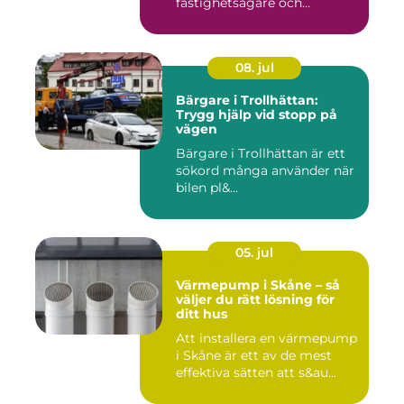
fastighetsägare och
privatpers...
08. jul
Bärgare i Trollhättan:
Trygg hjälp vid stopp på
vägen
Bärgare i Trollhättan är ett
sökord många använder när
bilen pl&...
05. jul
Värmepump i Skåne – så
väljer du rätt lösning för
ditt hus
Att installera en värmepump
i Skåne är ett av de mest
effektiva sätten att s&au...