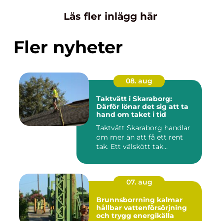
Läs fler inlägg här
Fler nyheter
08. aug
Taktvätt i Skaraborg:
Därför lönar det sig att ta
hand om taket i tid
Taktvätt Skaraborg handlar
om mer än att få ett rent
tak. Ett välskött tak...
07. aug
Brunnsborrning kalmar
hållbar vattenförsörjning
och trygg energikälla