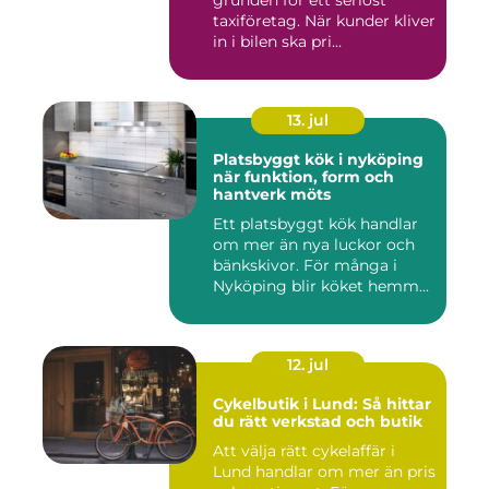
taxiföretag. När kunder kliver
in i bilen ska pri...
13. jul
Platsbyggt kök i nyköping
när funktion, form och
hantverk möts
Ett platsbyggt kök handlar
om mer än nya luckor och
bänkskivor. För många i
Nyköping blir köket hemm...
12. jul
Cykelbutik i Lund: Så hittar
du rätt verkstad och butik
Att välja rätt cykelaffär i
Lund handlar om mer än pris