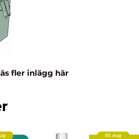
äs fler inlägg här
er
aug
03. aug