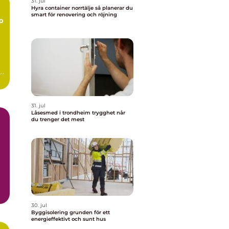
31. jul
Hyra container norrtälje så planerar du
smart för renovering och röjning
p
31. jul
Låsesmed i trondheim trygghet når
du trenger det mest
30. jul
Byggisolering grunden för ett
energieffektivt och sunt hus