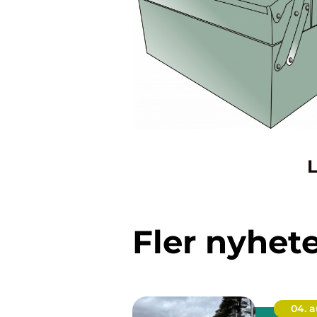
L
Fler nyhet
04. 