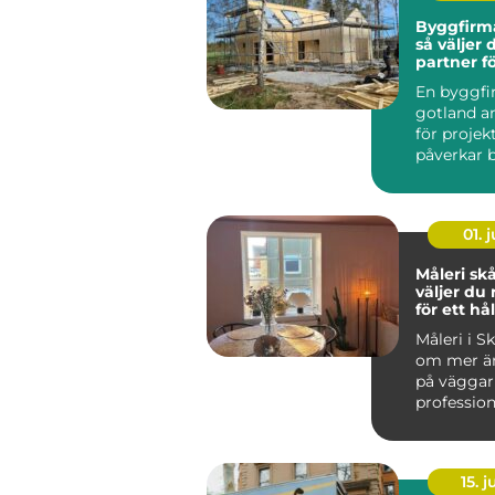
Byggfirm
så väljer 
partner fö
byggproj
En byggf
gotland an
för proje
påverkar 
ekonomi 
boendekval
01. j
Måleri skån
väljer du 
för ett hå
resultat
Måleri i S
om mer än
på väggar
profession
arbete sky
15. j