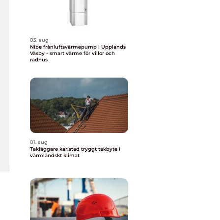
03. aug
Nibe frånluftsvärmepump i Upplands
Väsby - smart värme för villor och
radhus
01. aug
Takläggare karlstad tryggt takbyte i
värmländskt klimat