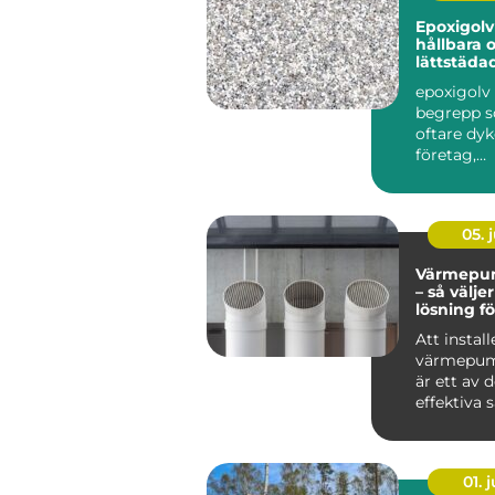
Epoxigolv
hållbara 
lättstäda
epoxigolv 
begrepp s
oftare dyk
företag,
fastighet
privatpers.
05. j
Värmepum
– så välje
lösning fö
Att install
värmepum
är ett av 
effektiva 
s&au...
01. j