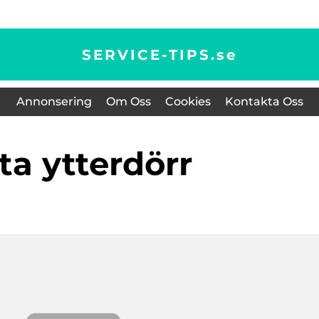
SERVICE-TIPS.
se
Annonsering
Om Oss
Cookies
Kontakta Oss
yta ytterdörr