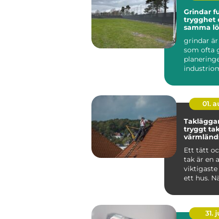
Grindar funktion,
trygghet 
samma lö
grindar är
som ofta 
planering
industriom
lantbruk. S
01. 
Takläggar
tryggt tak
värmländs
Ett tätt o
tak är en 
viktigaste
ett hus. N
och blåst dr
31. j