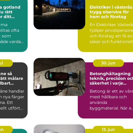
a gotland
Elektriker i västerås
du rätt
trygg elservice för
r ditt
hem och företag
ekt
irma
En Elektriker Västerå
litas ofta
hjälper privatperson
kt som
och företag att få en
både vardag,
säker och funktionell
och
elanläggni...
itet u...
ul
30. jun
e så
Betonghåltagning
rätt målare
teknik, precision oc
llbart
säkerhet i varje
ingrepp
kåne handlar
Betong är ett av vår
 nya färger
mest hållbara och
na. Ett
använda
ellt utfört
byggmaterial. När e
ddar hu...
byggnad ska
anpassas, renoveras..
un
13. jun