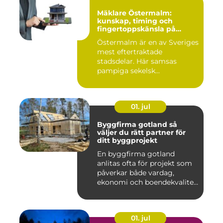
Mäklare Östermalm:
kunskap, timing och
fingertoppskänsla på
stockholms mest klassiska
Östermalm är en av Sveriges
adress
mest eftertraktade
stadsdelar. Här samsas
pampiga sekelsk...
01. jul
Byggfirma gotland så
väljer du rätt partner för
ditt byggprojekt
En byggfirma gotland
anlitas ofta för projekt som
påverkar både vardag,
ekonomi och boendekvalitet
u...
01. jul