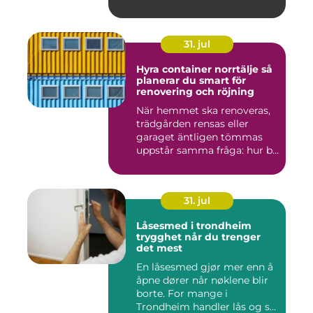
t...
31. jul
Hyra container norrtälje så
planerar du smart för
renovering och röjning
När hemmet ska renoveras,
trädgården rensas eller
garaget äntligen tömmas
uppstår samma fråga: hur b...
31. jul
Låsesmed i trondheim
trygghet når du trenger
det mest
En låsesmed gjør mer enn å
åpne dører når nøklene blir
borte. For mange i
Trondheim handler lås og s...