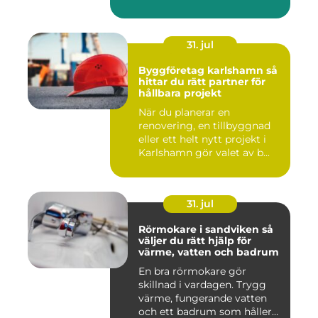
31. jul
Byggföretag karlshamn så
hittar du rätt partner för
hållbara projekt
När du planerar en
renovering, en tillbyggnad
eller ett helt nytt projekt i
Karlshamn gör valet av b...
31. jul
Rörmokare i sandviken så
väljer du rätt hjälp för
värme, vatten och badrum
En bra rörmokare gör
skillnad i vardagen. Trygg
värme, fungerande vatten
och ett badrum som håller