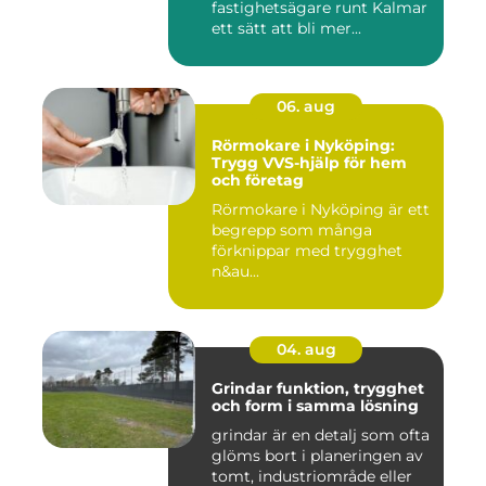
fastighetsägare runt Kalmar
ett sätt att bli mer...
06. aug
Rörmokare i Nyköping:
Trygg VVS-hjälp för hem
och företag
Rörmokare i Nyköping är ett
begrepp som många
förknippar med trygghet
n&au...
04. aug
Grindar funktion, trygghet
och form i samma lösning
grindar är en detalj som ofta
glöms bort i planeringen av
tomt, industriområde eller