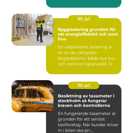
30. jul
Byggisolering grunden för
ett energieffektivt och sunt
hus
En välplanerad isolering är
en av de viktigaste
byggdelarna i både nya hus
och renoveringsprojekt. R...
30. jul
Besiktning av taxameter i
stockholm så fungerar
kraven och kontrollerna
En fungerande taxameter är
grunden för ett seriöst
taxiföretag. När kunder kliver
in i bilen ska pri...