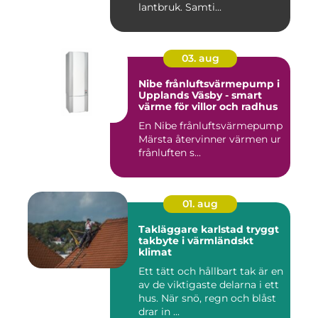
lantbruk. Samti...
03. aug
Nibe frånluftsvärmepump i
Upplands Väsby - smart
värme för villor och radhus
En Nibe frånluftsvärmepump
Märsta återvinner värmen ur
frånluften s...
01. aug
Takläggare karlstad tryggt
takbyte i värmländskt
klimat
Ett tätt och hållbart tak är en
av de viktigaste delarna i ett
hus. När snö, regn och blåst
drar in ...