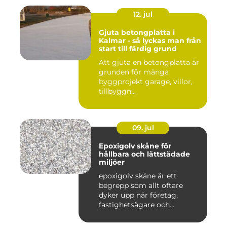
12. jul
Gjuta betongplatta i
Kalmar - så lyckas man från
start till färdig grund
Att gjuta en betongplatta är
grunden för många
byggprojekt garage, villor,
tillbyggn...
09. jul
Epoxigolv skåne för
hållbara och lättstädade
miljöer
epoxigolv skåne är ett
begrepp som allt oftare
dyker upp när företag,
fastighetsägare och
privatpers...