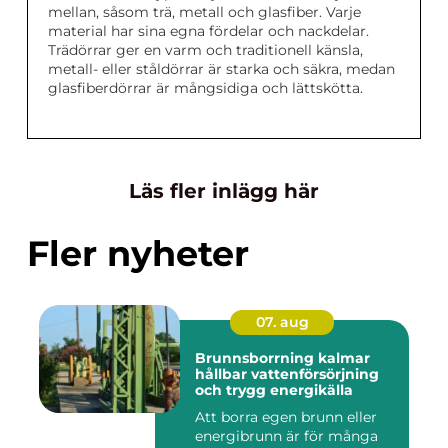
mellan, såsom trä, metall och glasfiber. Varje
material har sina egna fördelar och nackdelar.
Trädörrar ger en varm och traditionell känsla,
metall- eller ståldörrar är starka och säkra, medan
glasfiberdörrar är mångsidiga och lättskötta.
Läs fler inlägg här
Fler nyheter
07. aug
Brunnsborrning kalmar
hållbar vattenförsörjning
och trygg energikälla
Att borra egen brunn eller
energibrunn är för många