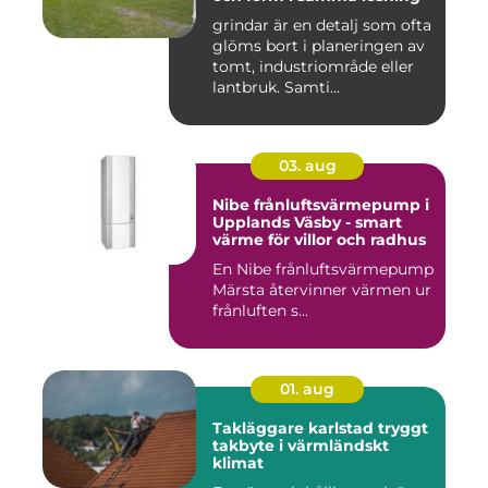
grindar är en detalj som ofta
glöms bort i planeringen av
tomt, industriområde eller
lantbruk. Samti...
03. aug
Nibe frånluftsvärmepump i
Upplands Väsby - smart
värme för villor och radhus
En Nibe frånluftsvärmepump
Märsta återvinner värmen ur
frånluften s...
01. aug
Takläggare karlstad tryggt
takbyte i värmländskt
klimat