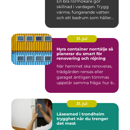
En bra rörmokare gör
skillnad i vardagen. Trygg
värme, fungerande vatten
och ett badrum som håller
t...
31. jul
Hyra container norrtälje så
planerar du smart för
renovering och röjning
När hemmet ska renoveras,
trädgården rensas eller
garaget äntligen tömmas
uppstår samma fråga: hur b...
31. jul
Låsesmed i trondheim
trygghet når du trenger
det mest