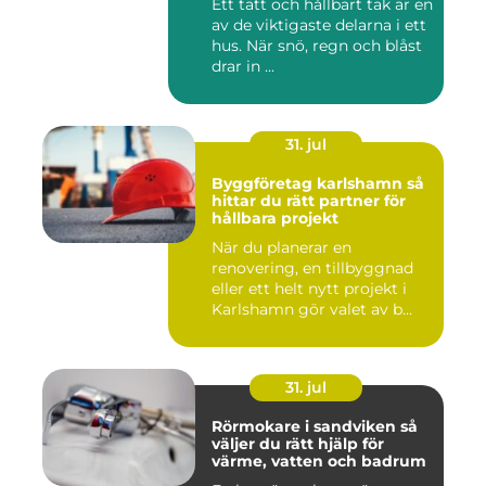
Ett tätt och hållbart tak är en
av de viktigaste delarna i ett
hus. När snö, regn och blåst
drar in ...
31. jul
Byggföretag karlshamn så
hittar du rätt partner för
hållbara projekt
När du planerar en
renovering, en tillbyggnad
eller ett helt nytt projekt i
Karlshamn gör valet av b...
31. jul
Rörmokare i sandviken så
väljer du rätt hjälp för
värme, vatten och badrum