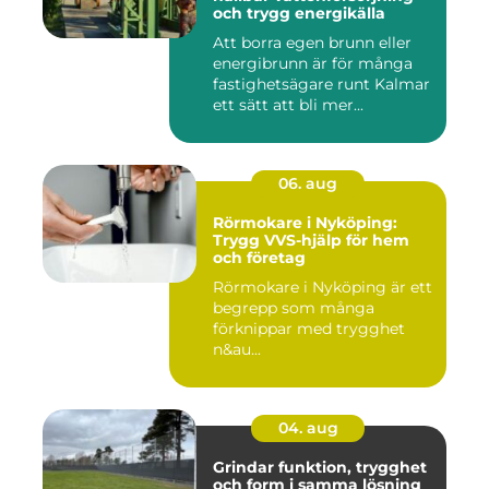
och trygg energikälla
Att borra egen brunn eller
energibrunn är för många
fastighetsägare runt Kalmar
ett sätt att bli mer...
06. aug
Rörmokare i Nyköping:
Trygg VVS-hjälp för hem
och företag
Rörmokare i Nyköping är ett
begrepp som många
förknippar med trygghet
n&au...
04. aug
Grindar funktion, trygghet
och form i samma lösning