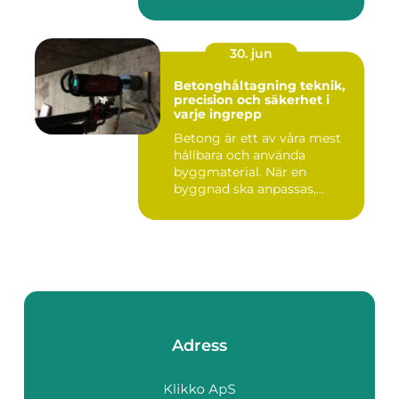
30. jun
Betonghåltagning teknik,
precision och säkerhet i
varje ingrepp
Betong är ett av våra mest
hållbara och använda
byggmaterial. När en
byggnad ska anpassas,
renoveras...
Adress