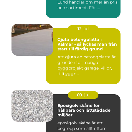
Lund handlar om mer än pris
och sortiment. För ...
12. jul
Gjuta betongplatta i
Kalmar - så lyckas man från
start till färdig grund
Att gjuta en betongplatta är
grunden för många
byggprojekt garage, villor,
tillbyggn...
09. jul
Epoxigolv skåne för
hållbara och lättstädade
miljöer
epoxigolv skåne är ett
begrepp som allt oftare