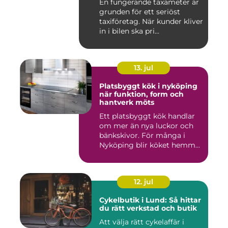
En fungerande taxameter är
grunden för ett seriöst
taxiföretag. När kunder kliver
in i bilen ska pri...
13. jul
Platsbyggt kök i nyköping
när funktion, form och
hantverk möts
Ett platsbyggt kök handlar
om mer än nya luckor och
bänkskivor. För många i
Nyköping blir köket hemm...
12. jul
Cykelbutik i Lund: Så hittar
du rätt verkstad och butik
Att välja rätt cykelaffär i