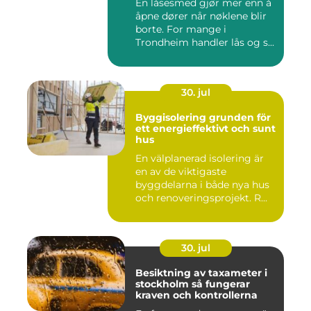
En låsesmed gjør mer enn å
åpne dører når nøklene blir
borte. For mange i
Trondheim handler lås og s...
30. jul
Byggisolering grunden för
ett energieffektivt och sunt
hus
En välplanerad isolering är
en av de viktigaste
byggdelarna i både nya hus
och renoveringsprojekt. R...
30. jul
Besiktning av taxameter i
stockholm så fungerar
kraven och kontrollerna