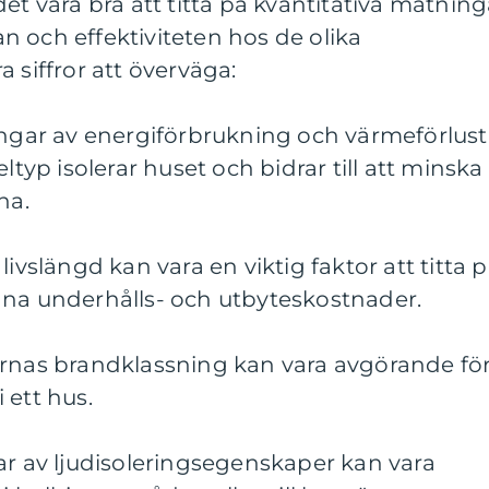
et vara bra att titta på kvantitativa mätning
 och effektiviteten hos de olika
 siffror att överväga:
ingar av energiförbrukning och värmeförlust
ltyp isolerar huset och bidrar till att minska
na.
livslängd kan vara en viktig faktor att titta 
dna underhålls- och utbyteskostnader.
ernas brandklassning kan vara avgörande fö
 ett hus.
ar av ljudisoleringsegenskaper kan vara