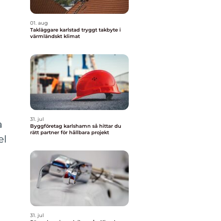
01. aug
Takläggare karlstad tryggt takbyte i
värmländskt klimat
31. jul
a
Byggföretag karlshamn så hittar du
rätt partner för hållbara projekt
el
31. jul