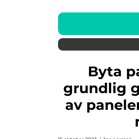
Byta panel på hus – En
grundlig g
av paneler