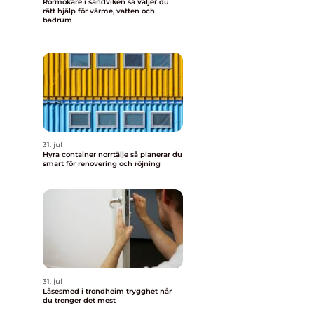
Rörmokare i sandviken så väljer du
rätt hjälp för värme, vatten och
badrum
31. jul
Hyra container norrtälje så planerar du
smart för renovering och röjning
31. jul
Låsesmed i trondheim trygghet når
du trenger det mest