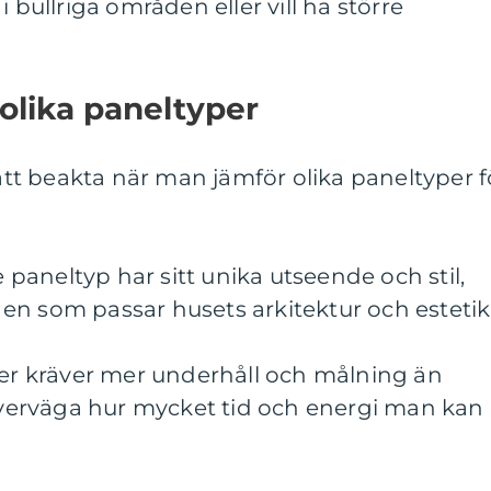
i bullriga områden eller vill ha större
 olika paneltyper
 att beakta när man jämför olika paneltyper f
e paneltyp har sitt unika utseende och stil,
ja en som passar husets arkitektur och estetik
ler kräver mer underhåll och målning än
 överväga hur mycket tid och energi man kan