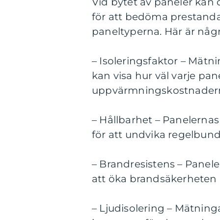
Vid bytet av paneler kan d
för att bedöma prestandan
paneltyperna. Här är några
– Isoleringsfaktor – Mätn
kan visa hur väl varje pane
uppvärmningskostnader
– Hållbarhet – Panelernas 
för att undvika regelbun
– Brandresistens – Panel
att öka brandsäkerheten i
– Ljudisolering – Mätning