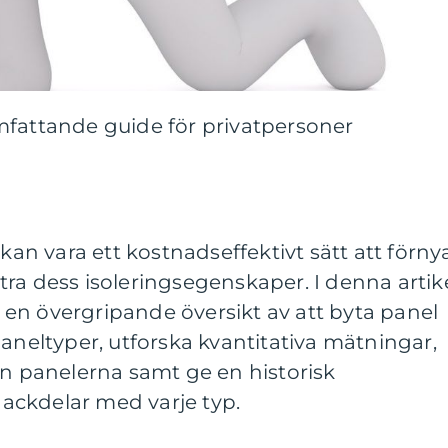
mfattande guide för privatpersoner
 kan vara ett kostnadseffektivt sätt att förny
ra dess isoleringsegenskaper. I denna artik
en övergripande översikt av att byta panel
paneltyper, utforska kvantitativa mätningar,
an panelerna samt ge en historisk
ackdelar med varje typ.