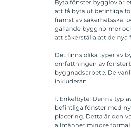
Byta fönster bygglov är e
att få byta ut befintliga 
främst av säkerhetsskäl o
gällande byggnormer och 
att säkerställa att de nya
Det finns olika typer av 
omfattningen av fönsterb
byggnadsarbete. De vanli
inkluderar:
1. Enkelbyte: Denna typ a
befintliga fönster med n
placering. Detta är den v
allmänhet mindre formali