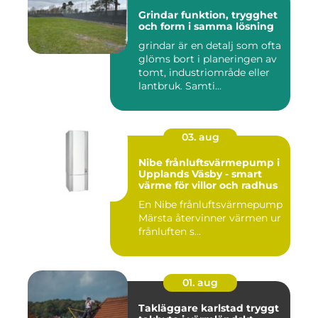
Grindar funktion, trygghet
och form i samma lösning
grindar är en detalj som ofta
glöms bort i planeringen av
tomt, industriområde eller
lantbruk. Samti...
03. aug
Nibe frånluftsvärmepump i
Upplands Väsby - smart
värme för villor och radhus
En Nibe frånluftsvärmepump
Märsta återvinner värmen ur
frånluften s...
01. aug
Takläggare karlstad tryggt