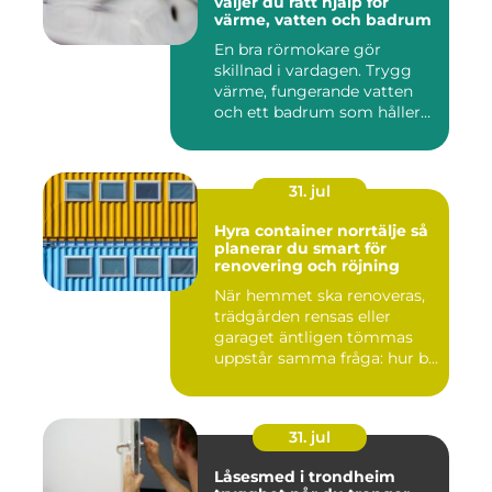
väljer du rätt hjälp för
värme, vatten och badrum
En bra rörmokare gör
skillnad i vardagen. Trygg
värme, fungerande vatten
och ett badrum som håller
t...
31. jul
Hyra container norrtälje så
planerar du smart för
renovering och röjning
När hemmet ska renoveras,
trädgården rensas eller
garaget äntligen tömmas
uppstår samma fråga: hur b...
31. jul
Låsesmed i trondheim