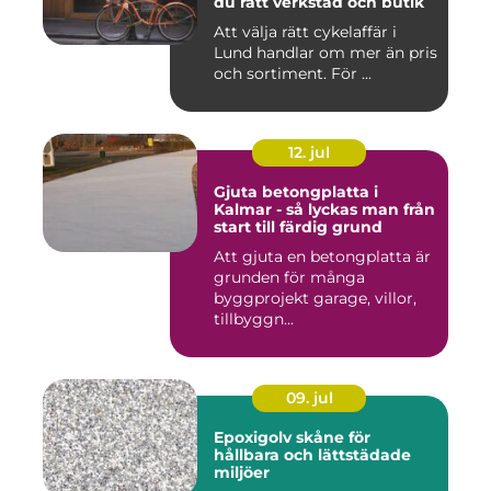
du rätt verkstad och butik
Att välja rätt cykelaffär i
Lund handlar om mer än pris
och sortiment. För ...
12. jul
Gjuta betongplatta i
Kalmar - så lyckas man från
start till färdig grund
Att gjuta en betongplatta är
grunden för många
byggprojekt garage, villor,
tillbyggn...
09. jul
Epoxigolv skåne för
hållbara och lättstädade
miljöer