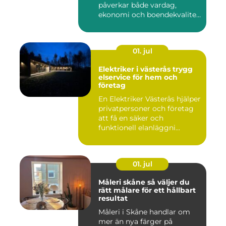
påverkar både vardag,
ekonomi och boendekvalitet
u...
01. jul
Elektriker i västerås trygg
elservice för hem och
företag
En Elektriker Västerås hjälper
privatpersoner och företag
att få en säker och
funktionell elanläggni...
01. jul
Måleri skåne så väljer du
rätt målare för ett hållbart
resultat
Måleri i Skåne handlar om
mer än nya färger på