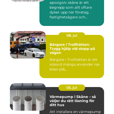
epoxigolv skåne är ett
begrepp som allt oftare
dyker upp när företag,
fastighetsägare och
privatpers...
08. jul
Bärgare i Trollhättan:
Trygg hjälp vid stopp på
vägen
Bärgare i Trollhättan är ett
sökord många använder när
bilen pl&...
05. jul
Värmepump i Skåne – så
väljer du rätt lösning för
ditt hus
Att installera en värmepump