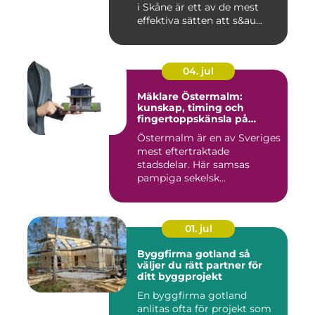
i Skåne är ett av de mest
effektiva sätten att s&au...
04. jul
Mäklare Östermalm:
kunskap, timing och
fingertoppskänsla på
stockholms mest klassiska
Östermalm är en av Sveriges
adress
mest eftertraktade
stadsdelar. Här samsas
pampiga sekelsk...
01. jul
Byggfirma gotland så
väljer du rätt partner för
ditt byggprojekt
En byggfirma gotland
anlitas ofta för projekt som