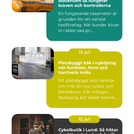
stockholm så fungerar
kraven och kontrollerna
En fungerande taxameter är
grunden för ett seriöst
taxiföretag. När kunder kliver
in i bilen ska pri...
13. jul
Platsbyggt kök i nyköping
när funktion, form och
hantverk möts
Ett platsbyggt kök handlar
om mer än nya luckor och
bänkskivor. För många i
Nyköping blir köket hemm...
12. jul
Cykelbutik i Lund: Så hittar