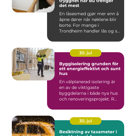
trygghet når du trenger
det mest
En låsesmed gjør mer enn å
åpne dører når nøklene blir
borte. For mange i
Trondheim handler lås og s...
30. jul
Byggisolering grunden för
ett energieffektivt och sunt
hus
En välplanerad isolering är
en av de viktigaste
byggdelarna i både nya hus
och renoveringsprojekt. R...
30. jul
Besiktning av taxameter i