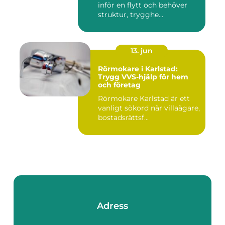
inför en flytt och behöver
struktur, trygghe...
13. jun
Rörmokare i Karlstad:
Trygg VVS-hjälp för hem
och företag
Rörmokare Karlstad är ett
vanligt sökord när villaägare,
bostadsrättsf...
Adress