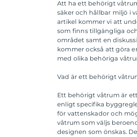
Att ha ett behörigt våtrum
säker och hållbar miljö 
artikel kommer vi att und
som finns tillgängliga oc
området samt en diskussio
kommer också att göra e
med olika behöriga våtr
Vad är ett behörigt våtru
Ett behörigt våtrum är e
enligt specifika byggregl
för vattenskador och möge
våtrum som väljs beroen
designen som önskas. De 