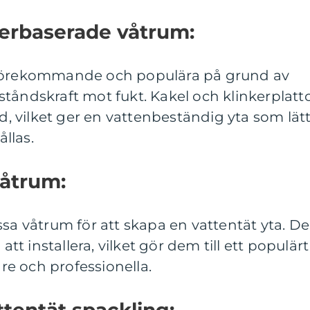
nkerbaserade våtrum:
 förekommande och populära på grund av
tåndskraft mot fukt. Kakel och klinkerplatt
 vilket ger en vattenbeständig yta som lät
llas.
våtrum:
ssa våtrum för att skapa en vattentät yta. De
att installera, vilket gör dem till ett populärt
e och professionella.
tentät spackling: