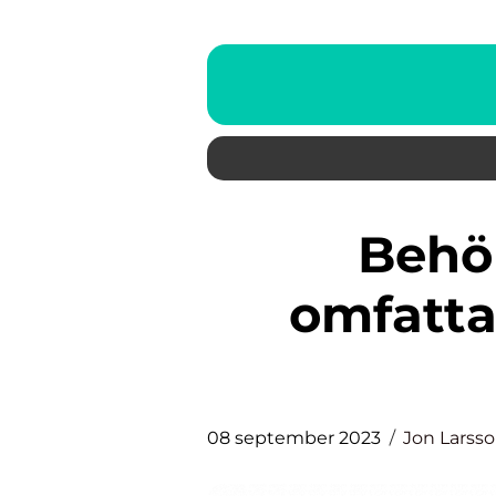
Behörig våtrum: En
omfatta
08 september 2023
Jon Larss