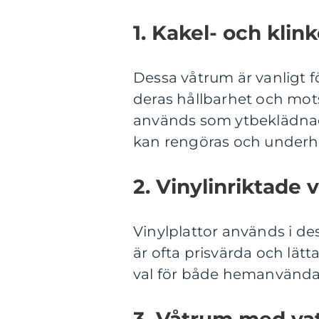
1. Kakel- och kli
Dessa våtrum är vanligt
deras hållbarhet och mots
används som ytbeklädnad,
kan rengöras och underhå
2. Vinylinriktade 
Vinylplattor används i de
är ofta prisvärda och lätta 
val för både hemanvändar
3. Våtrum med vat