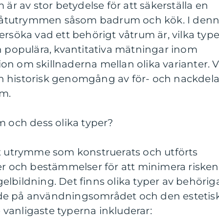
 är av stor betydelse för att säkerställa en
i våtutrymmen såsom badrum och kök. I den
ersöka vad ett behörigt våtrum är, vilka type
h populära, kvantitativa mätningar inom
n om skillnaderna mellan olika varianter. V
n historisk genomgång av för- och nackdela
um.
m och dess olika typer?
tt utrymme som konstruerats och utförts
er och bestämmelser för att minimera risken
lbildning. Det finns olika typer av behörig
de på användningsområdet och den estetis
vanligaste typerna inkluderar: