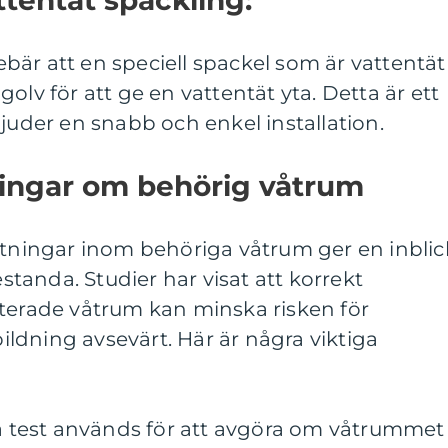
är att en speciell spackel som är vattentät
olv för att ge en vattentät yta. Detta är ett
bjuder en snabb och enkel installation.
ningar om behörig våtrum
ätningar inom behöriga våtrum ger en inblic
estanda. Studier har visat att korrekt
aterade våtrum kan minska risken för
ldning avsevärt. Här är några viktiga
ta test används för att avgöra om våtrummet