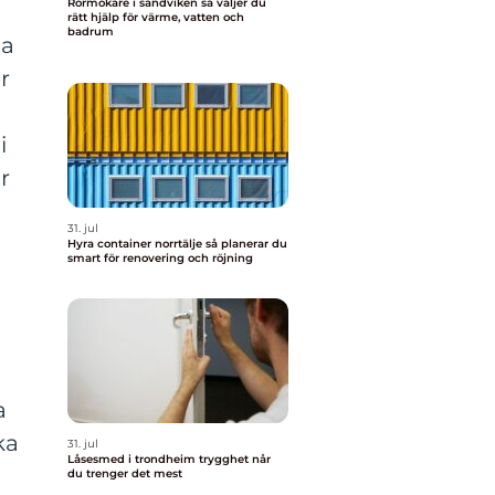
Rörmokare i sandviken så väljer du
rätt hjälp för värme, vatten och
badrum
na
r
i
r
31. jul
Hyra container norrtälje så planerar du
smart för renovering och röjning
a
ka
31. jul
Låsesmed i trondheim trygghet når
du trenger det mest