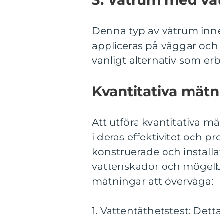
Denna typ av våtrum inneb
appliceras på väggar och g
vanligt alternativ som er
Kvantitativa mät
Att utföra kvantitativa m
i deras effektivitet och pr
konstruerade och install
vattenskador och mögelbi
mätningar att överväga:
1. Vattentäthetstest: Det