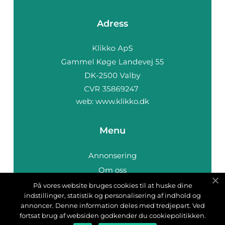
Adress
web:
www.klikko.dk
Menu
Annonsering
Om oss
Cookies
På vores website bruges cookies til at huske dine
indstillinger, statistik og personalisering af indhold og
Kontakta oss
annoncer. Denne information deles med tredjepart. Ved
Sitemap
fortsat brug af websiden godkender du cookiepolitikken.