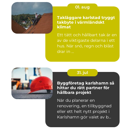
01. aug
Takläggare karlstad tryggt
takbyte i värmländskt
klimat
Ett tätt och hållbart tak är en
av de viktigaste delarna i ett
hus. När snö, regn och blåst
drar in ...
31. jul
Byggföretag karlshamn så
hittar du rätt partner för
hållbara projekt
När du planerar en
renovering, en tillbyggnad
eller ett helt nytt projekt i
Karlshamn gör valet av b...