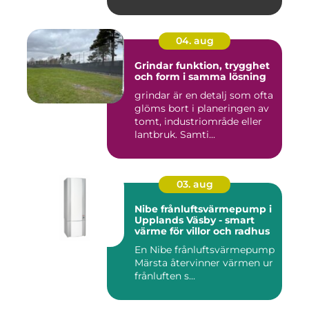
04. aug
Grindar funktion, trygghet
och form i samma lösning
grindar är en detalj som ofta
glöms bort i planeringen av
tomt, industriområde eller
lantbruk. Samti...
03. aug
Nibe frånluftsvärmepump i
Upplands Väsby - smart
värme för villor och radhus
En Nibe frånluftsvärmepump
Märsta återvinner värmen ur
frånluften s...