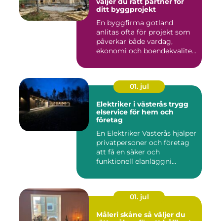
väljer du rätt partner för
ditt byggprojekt
En byggfirma gotland
anlitas ofta för projekt som
påverkar både vardag,
ekonomi och boendekvalitet
u...
01. jul
Elektriker i västerås trygg
elservice för hem och
företag
En Elektriker Västerås hjälper
privatpersoner och företag
att få en säker och
funktionell elanläggni...
01. jul
Måleri skåne så väljer du