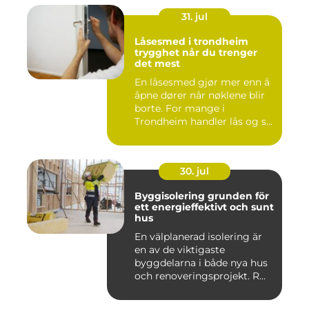
31. jul
Låsesmed i trondheim
trygghet når du trenger
det mest
En låsesmed gjør mer enn å
åpne dører når nøklene blir
borte. For mange i
Trondheim handler lås og s...
30. jul
Byggisolering grunden för
ett energieffektivt och sunt
hus
En välplanerad isolering är
en av de viktigaste
byggdelarna i både nya hus
och renoveringsprojekt. R...