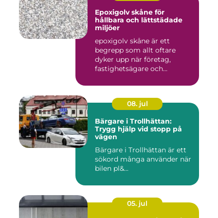
Epoxigolv skåne för
hållbara och lättstädade
miljöer
epoxigolv skåne är ett
begrepp som allt oftare
dyker upp när företag,
fastighetsägare och
privatpers...
08. jul
Bärgare i Trollhättan:
Trygg hjälp vid stopp på
vägen
Bärgare i Trollhättan är ett
sökord många använder när
bilen pl&...
05. jul