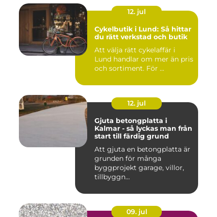
12. jul
Cykelbutik i Lund: Så hittar
du rätt verkstad och butik
Att välja rätt cykelaffär i
Lund handlar om mer än pris
och sortiment. För ...
12. jul
Gjuta betongplatta i
Kalmar - så lyckas man från
start till färdig grund
Att gjuta en betongplatta är
grunden för många
byggprojekt garage, villor,
tillbyggn...
09. jul