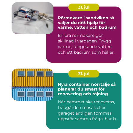
31. jul
Rörmokare i sandviken så
väljer du rätt hjälp för
värme, vatten och badrum
En bra rörmokare gör
skillnad i vardagen. Trygg
värme, fungerande vatten
och ett badrum som håller
t...
31. jul
Hyra container norrtälje så
planerar du smart för
renovering och röjning
När hemmet ska renoveras,
trädgården rensas eller
garaget äntligen tömmas
uppstår samma fråga: hur b...