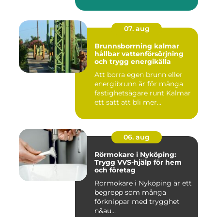
07. aug
Brunnsborrning kalmar
hållbar vattenförsörjning
och trygg energikälla
Att borra egen brunn eller
energibrunn är för många
fastighetsägare runt Kalmar
ett sätt att bli mer...
06. aug
Rörmokare i Nyköping:
Trygg VVS-hjälp för hem
och företag
Rörmokare i Nyköping är ett
begrepp som många
förknippar med trygghet
n&au...