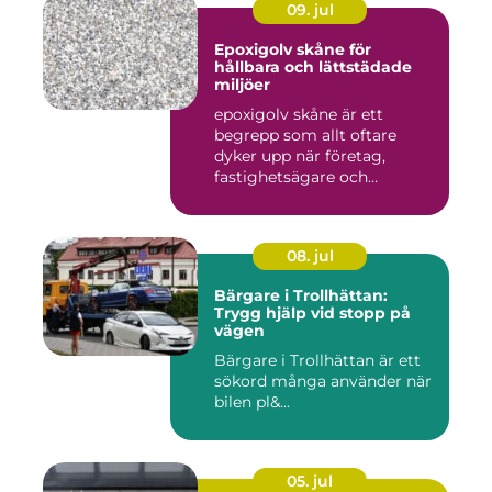
09. jul
Epoxigolv skåne för
hållbara och lättstädade
miljöer
epoxigolv skåne är ett
begrepp som allt oftare
dyker upp när företag,
fastighetsägare och
privatpers...
08. jul
Bärgare i Trollhättan:
Trygg hjälp vid stopp på
vägen
Bärgare i Trollhättan är ett
sökord många använder när
bilen pl&...
05. jul