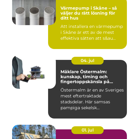
Värmepump i Skåne – så
väljer du rätt lösning för
ditt hus
Att installera en värmepump
i Skåne är ett av de mest
effektiva sätten att s&au...
04. jul
Mäklare Östermalm:
kunskap, timing och
fingertoppskänsla på
stockholms mest klassiska
Östermalm är en av Sveriges
adress
mest eftertraktade
stadsdelar. Här samsas
pampiga sekelsk...
01. jul