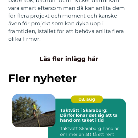
både kök, badrum och mycket därtill kan
vara smart eftersom man då kan anlita dem
för flera projekt och moment och kanske
även för projekt som kan dyka upp i
framtiden, istället för att behöva anlita flera
olika firmor.
Läs fler inlägg här
Fler nyheter
08. aug
Taktvätt i Skaraborg:
Därför lönar det sig att ta
hand om taket i tid
Taktvätt Skaraborg handlar
om mer än att få ett rent