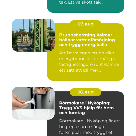
tak. Ett välskött tak...
07. aug
Brunnsborrning kalmar
hållbar vattenförsörjning
och trygg energikälla
Att borra egen brunn eller
energibrunn är för många
fastighetsägare runt Kalmar
ett sätt att bli mer...
06. aug
Rörmokare i Nyköping:
Trygg VVS-hjälp för hem
och företag
Rörmokare i Nyköping är ett
begrepp som många
förknippar med trygghet