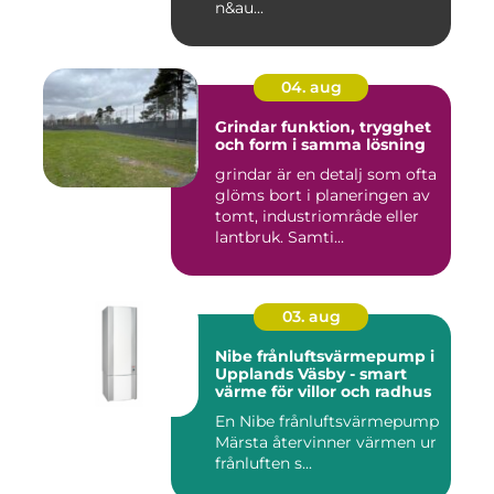
n&au...
04. aug
Grindar funktion, trygghet
och form i samma lösning
grindar är en detalj som ofta
glöms bort i planeringen av
tomt, industriområde eller
lantbruk. Samti...
03. aug
Nibe frånluftsvärmepump i
Upplands Väsby - smart
värme för villor och radhus
En Nibe frånluftsvärmepump
Märsta återvinner värmen ur
frånluften s...