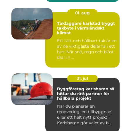
01. aug
Takläggare karlstad tryggt
takbyte i värmländskt
klimat
Ett tätt och hållbart tak är en
av de viktigaste delarna i ett
hus. När snö, regn och blåst
drar in ...
31. jul
Byggföretag karlshamn så
hittar du rätt partner för
hållbara projekt
När du planerar en
renovering, en tillbyggnad
eller ett helt nytt projekt i
Karlshamn gör valet av b...