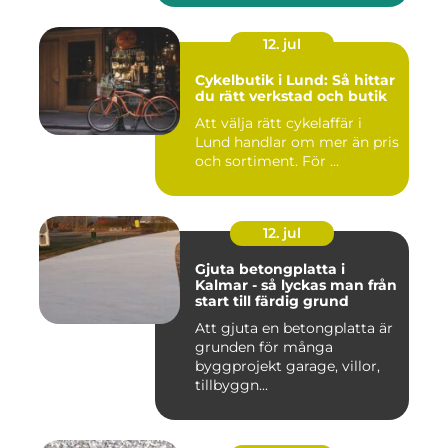
12. jul
Cykelbutik i Lund: Så hittar
du rätt verkstad och butik
Att välja rätt cykelaffär i
Lund handlar om mer än pris
och sortiment. För ...
12. jul
Gjuta betongplatta i
Kalmar - så lyckas man från
start till färdig grund
Att gjuta en betongplatta är
grunden för många
byggprojekt garage, villor,
tillbyggn...