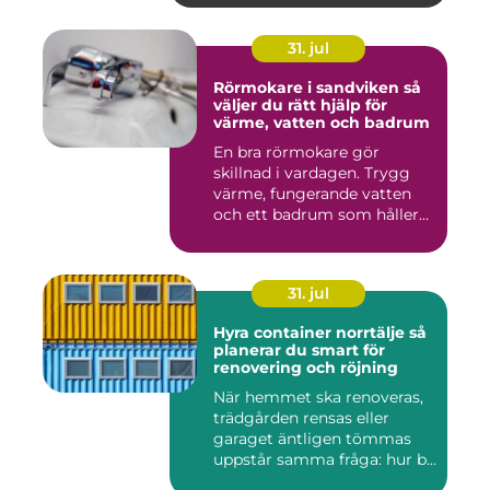
31. jul
Rörmokare i sandviken så
väljer du rätt hjälp för
värme, vatten och badrum
En bra rörmokare gör
skillnad i vardagen. Trygg
värme, fungerande vatten
och ett badrum som håller
t...
31. jul
Hyra container norrtälje så
planerar du smart för
renovering och röjning
När hemmet ska renoveras,
trädgården rensas eller
garaget äntligen tömmas
uppstår samma fråga: hur b...