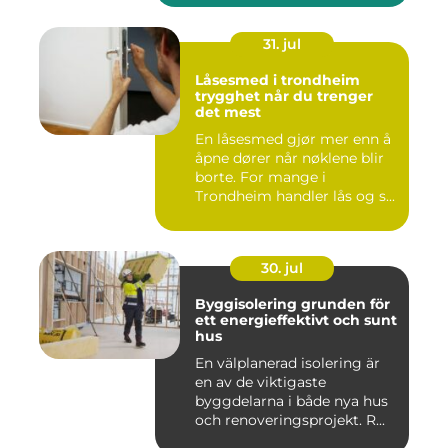
31. jul
Låsesmed i trondheim
trygghet når du trenger
det mest
En låsesmed gjør mer enn å
åpne dører når nøklene blir
borte. For mange i
Trondheim handler lås og s...
30. jul
Byggisolering grunden för
ett energieffektivt och sunt
hus
En välplanerad isolering är
en av de viktigaste
byggdelarna i både nya hus
och renoveringsprojekt. R...