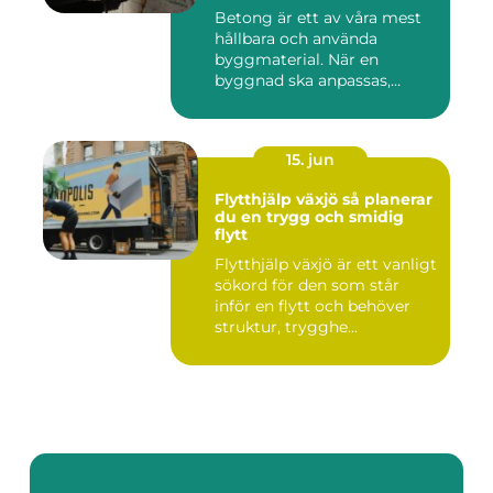
Betong är ett av våra mest
hållbara och använda
byggmaterial. När en
byggnad ska anpassas,
renoveras...
15. jun
Flytthjälp växjö så planerar
du en trygg och smidig
flytt
Flytthjälp växjö är ett vanligt
sökord för den som står
inför en flytt och behöver
struktur, trygghe...