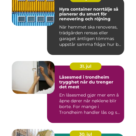
Hyra container norrtälje så
planerar du smart för
renovering och röjning
När hemmet ska renoveras,
trädgården rensas eller
garaget äntligen tömmas
uppstår samma fråga: hur b...
31. jul
Låsesmed i trondheim
trygghet når du trenger
det mest
En låsesmed gjør mer enn å
åpne dører når nøklene blir
borte. For mange i
Trondheim handler lås og s...
30. jul