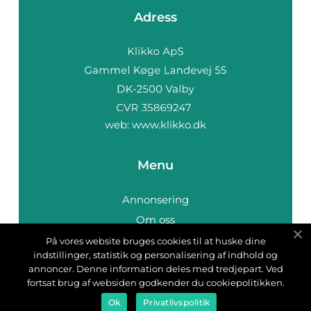
Adress
web:
www.klikko.dk
Menu
Annonsering
Om oss
Cookies
På vores website bruges cookies til at huske dine
indstillinger, statistik og personalisering af indhold og
Kontakta oss
annoncer. Denne information deles med tredjepart. Ved
Sitemap
fortsat brug af websiden godkender du cookiepolitikken.
Ok
Privatlivspolitik