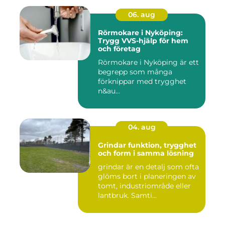
06. aug
Rörmokare i Nyköping:
Trygg VVS-hjälp för hem
och företag
Rörmokare i Nyköping är ett
begrepp som många
förknippar med trygghet
n&au...
04. aug
Grindar funktion, trygghet
och form i samma lösning
grindar är en detalj som ofta
glöms bort i planeringen av
tomt, industriområde eller
lantbruk. Samti...