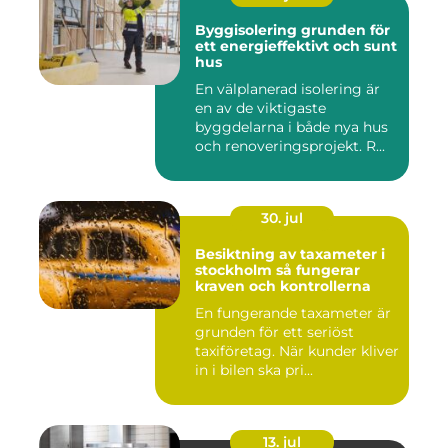
Byggisolering grunden för
ett energieffektivt och sunt
hus
En välplanerad isolering är
en av de viktigaste
byggdelarna i både nya hus
och renoveringsprojekt. R...
30. jul
Besiktning av taxameter i
stockholm så fungerar
kraven och kontrollerna
En fungerande taxameter är
grunden för ett seriöst
taxiföretag. När kunder kliver
in i bilen ska pri...
13. jul