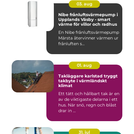
03. aug
Nibe frånluftsvärmepump i
Upplands Väsby - smart
värme för villor och radhus
En Nibe frånluftsvärmepump
Märsta återvinner värmen ur
frånluften s...
01. aug
Takläggare karlstad tryggt
takbyte i värmländskt
klimat
Ett tätt och hållbart tak är en
av de viktigaste delarna i ett
hus. När snö, regn och blåst
drar in ...
31. jul