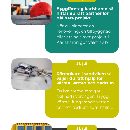
Byggföretag karlshamn så
hittar du rätt partner för
hållbara projekt
När du planerar en
renovering, en tillbyggnad
eller ett helt nytt projekt i
Karlshamn gör valet av b...
31. jul
Rörmokare i sandviken så
väljer du rätt hjälp för
värme, vatten och badrum
En bra rörmokare gör
skillnad i vardagen. Trygg
värme, fungerande vatten
och ett badrum som håller
t...
31. jul