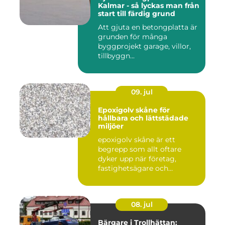
Kalmar - så lyckas man från
start till färdig grund
Att gjuta en betongplatta är
grunden för många
byggprojekt garage, villor,
tillbyggn...
09. jul
Epoxigolv skåne för
hållbara och lättstädade
miljöer
epoxigolv skåne är ett
begrepp som allt oftare
dyker upp när företag,
fastighetsägare och
privatpers...
08. jul
Bärgare i Trollhättan: