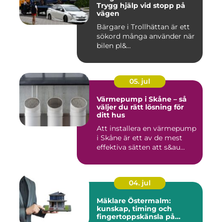
Trygg hjälp vid stopp på
vägen
Bärgare i Trollhättan är ett
sökord många använder när
bilen pl&...
05. jul
Värmepump i Skåne – så
väljer du rätt lösning för
ditt hus
Att installera en värmepump
i Skåne är ett av de mest
effektiva sätten att s&au...
04. jul
Mäklare Östermalm:
kunskap, timing och
fingertoppskänsla på